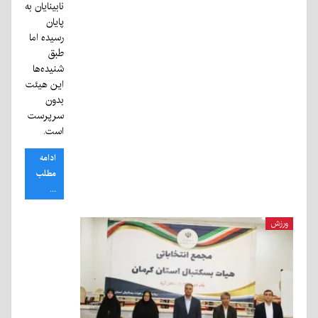
نابینایان به
پایان
رسیده اما
طبق
شنیده‌ها
این هیئت
بدون
سرپرست
است.
ادامه
مطلب
...
ورزش