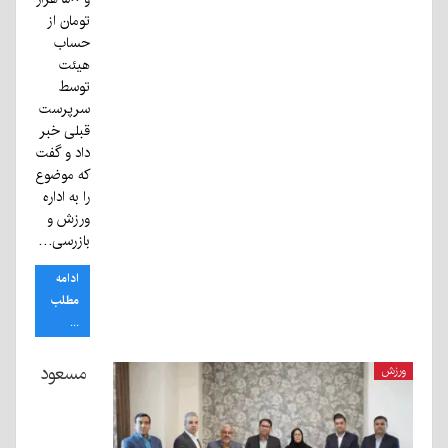
تومان از
حساب
هیئت
توسط
سرپرست
قبلی خبر
داد و گفت
که موضوع
را به اداره
ورزش و
بازرسی…
ادامه
مطلب
...
مسعود
ورزش