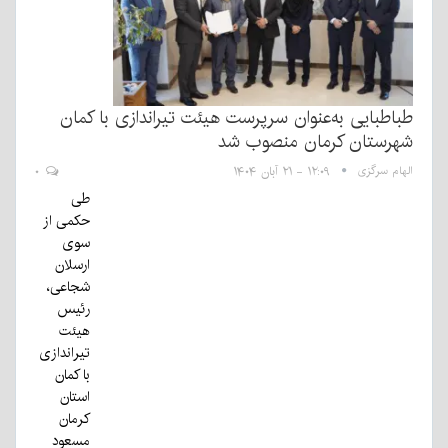
طباطبایی به‌عنوان سرپرست هیئت تیراندازی با کمان
شهرستان کرمان منصوب شد
الهام سرگزی
۱۲:۰۹ - ۲۱ آبان ۱۴۰۴
۰
طی
حکمی از
سوی
ارسلان
شجاعی،
رئیس
هیئت
تیراندازی
با کمان
استان
کرمان
مسعود