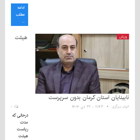
ادامه
مطلب
...
هیئت
ورزش
نابینایان استان کرمان بدون سرپرست
الهام سرگزی
۱۱:۴۷ - ۲۲ دی ۱۴۰۳
۰
درحالی که
مدت
ریاست
هیئت