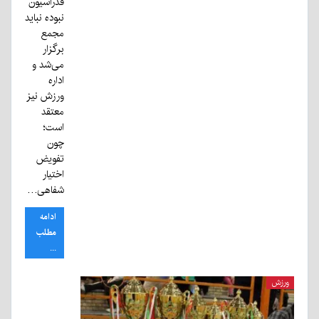
فدراسیون
نبوده نباید
مجمع
برگزار
می‌شد و
اداره
ورزش نیز
معتقد
است؛
چون
تفویض
اختیار
شفاهی…
ادامه
مطلب
...
ورزش