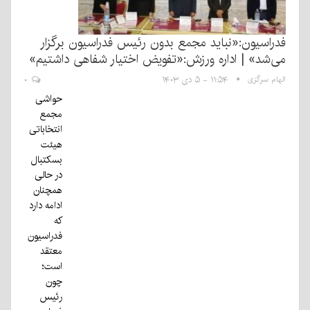
فدراسیون:«نباید مجمع بدون رئیس فدراسیون برگزار
می‌شد» | اداره ورزش:«تفویض اختیار شفاهی داشتیم»
الهام سرگزی
۱۱:۵۴ - ۵ دی ۱۴۰۳
۰
حواشی
مجمع
انتخاباتی
هیئت
بسکتبال
در حالی
همچنان
ادامه دارد
که
فدراسیون
معتقد
است؛
چون
رئیس