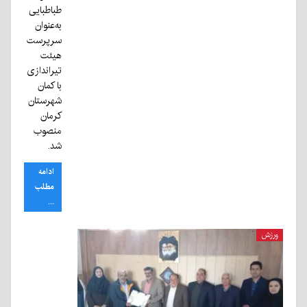
طباطبایی
به‌عنوان
سرپرست
هیئت
تیراندازی
با کمان
شهرستان
کرمان
منصوب
شد.
ادامه
مطلب
...
ورزش