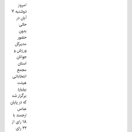
امروز
دوشنبه ۷
آبان در
حالی
بدون
حضور
مدیرکل
ورزش و
جوانان
استان
مجمع
انتخاباتی
هیئت
بیلیارد
برگزار شد
که در پایان
عباس
ارجمند با
۱۸ رای از
۲۲ رای