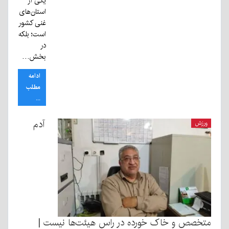
یکی از
استان‌های
غنی کشور
است؛ بلکه
در
بخش…
ادامه
مطلب
...
آدم
ورزش
متخصص و خاک خورده در راس هیئت‌ها نیست |