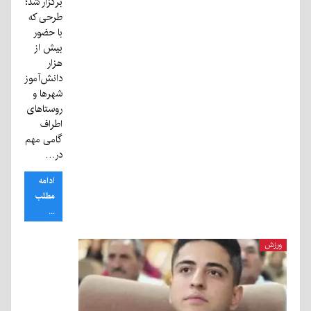
برگزار شد؛
طرحی که
با حضور
بیش از
هزار
دانش‌آموز
شهرها و
روستاهای
اطراف
گامی مهم
در…
ادامه
مطلب
...
ورزش