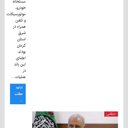
مسلحانه
خودرو،
موتورسیکلت
و تلفن
همراه در
شرق
استان
کرمان
بودند.
اعضای
این باند
در
عملیات…
ادامه
مطلب
...
انتظامی