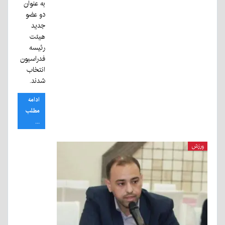
به عنوان
دو عضو
جدید
هیئت
رئیسه
فدراسیون
انتخاب
شدند.
ادامه
مطلب
...
ورزش