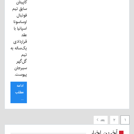
کاپیتان
سابق تیم
فوتبال
اوساسونا
اسپانیا با
عقد
قراردادی
یک‌ساله به
تیم
گل‌گهر
سیرجان
پیوست.
ادامه
مطلب
...
۱
۲
بعد
آخرین اخبار