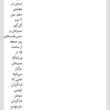
استان در
هفته‌ی
دهم بین
۲ تیم
گل‌گهر
سیرجان و
مس‌رفسنجان
روز جمعه
از ساعت
۱۵ در
ورزشگاه
سیرجان
برگزار
می‌شود
جایی که
شاگردان
الهامی
مهمان
شاگردان
مارینوس