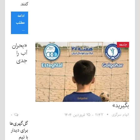
کنند.
ادامه
مطلب
...
«بحران
جامعه
آب را
جدی
بگیرید»
الهام سرگزی
۱۱:۴۷ - ۲۵ فروردین ۱۴۰۴
۰
گل‌گهری‌ها
برای دیدار
با تیم