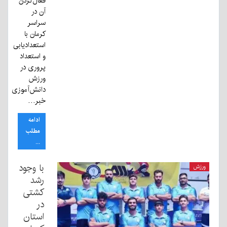
فعال‌کردن
آن در
سراسر
کرمان با
استعدادیابی
و استعداد
پروری در
ورزش
دانش‌آموزی
خبر…
ادامه
مطلب
...
با وجود
ورزش
رشد
کشتی
در
استان