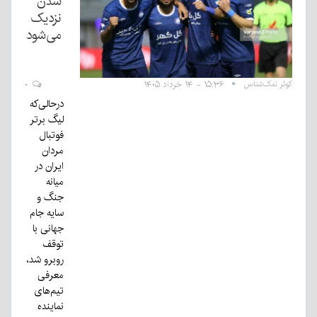
شدن
نزدیک
می‌شود
کوثر نمک‌شناس
۱۵:۳۶ - ۱۴ خرداد ۱۴۰۵
۰
درحالی‌که
لیگ برتر
فوتبال
مردان
ایران در
میانه
جنگ و
سایه جام
جهانی با
توقف
روبرو شد،
معرفی
تیم‌های
نماینده