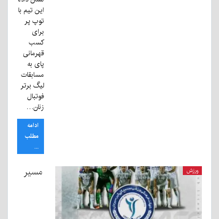
این تیم با
توپ پر
برای
کسب
قهرمانی
پای به
مسابقات
لیگ برتر
فوتبال
زنان…
ادامه
مطلب
...
مسیر
ورزش