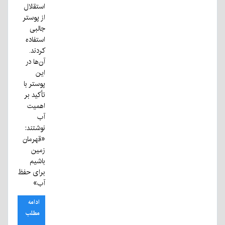
استقلال
از پوستر
جالبی
استفاده
کردند.
آن‌ها در
این
پوستر با
تأکید بر
اهمیت
آب
نوشتند:
«قهرمان
زمین
باشیم
برای حفظ
آب»
ادامه
مطلب
...