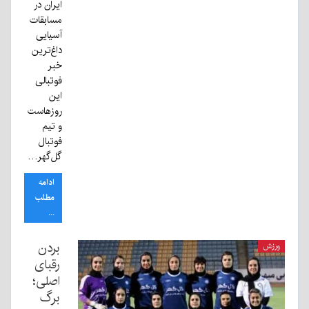
ایران در
مسابقات
آسیایی
داغ‌ترین
خبر
فوتبالی
این
روزهاست
و تیم
فوتبال
گل‌گهر…
ادامه
مطلب
...
بردن
ورزش
رقبای
اصلی؛
برگ