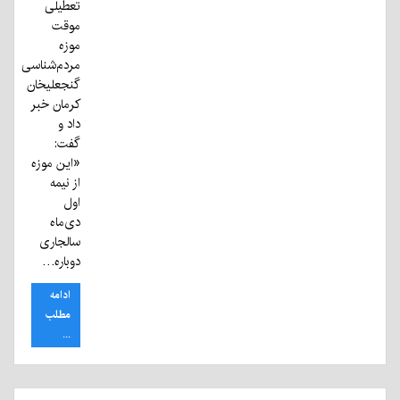
تعطیلی
موقت
موزه
مردم‌شناسی
گنجعلیخان
کرمان خبر
داد و
گفت:
«این موزه
از نیمه
اول
دی‌ماه
سالجاری
دوباره…
ادامه
مطلب
...