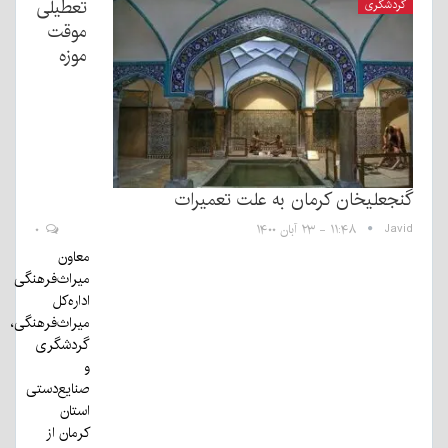
تعطیلی
گردشگری
موقت
موزه
گنجعلیخان کرمان به علت تعمیرات
Javid
۱۱:۴۸ - ۲۳ آبان ۱۴۰۰
۰
معاون
میراث‌فرهنگی
اداره‌کل
میراث‌فرهنگی،
گردشگری
و
صنایع‌دستی
استان
کرمان از