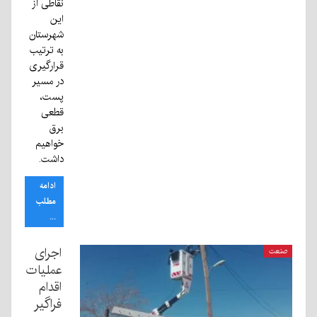
نقاطی از
این
شهرستان
به ترتیب
قرارگیری
در مسیر
پست،
قطعی
برق
خواهیم
داشت.
ادامه
مطلب
...
اجرای
صنعت
عملیات
اقدام
فراگیر