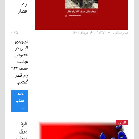
رام
قطار
مدیرمسئول
۱۲:۱۷ - ۱۶ مرداد ۱۴۰۲
۰
در ویدیو
قبلی در
خصوص
عواقب
حذف ۹۲۲
رام قطار
گفتیم.
ادامه
مطلب
...
فردا
انرژی
برق
برخی