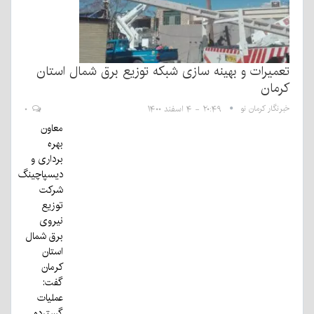
تعمیرات و بهینه سازی شبکه توزیع برق شمال استان
کرمان
خبرنگار کرمان نو
۲۰:۴۹ - ۴ اسفند ۱۴۰۰
۰
معاون
بهره
برداری و
دیسپاچینگ
شرکت
توزیع
نیروی
برق شمال
استان
کرمان
گفت:
عملیات
گسترده