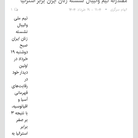
مقتدرانه تیم والیبال نشسته زنان ایران برابر استرالیا
الهام سرگزی
۱۱:۰۴ - ۱۹ خرداد ۱۴۰۴
۱
تیم ملی
والیبال
نشسته
زنان ایران
صبح
دوشنبه ۱۹
خرداد در
اولین
دیدار خود
در
رقابت‌های
قهرمانی
آسیا و
اقیانوسیه،
با نتیجه ۳
بر صفر
برابر
استرالیا به