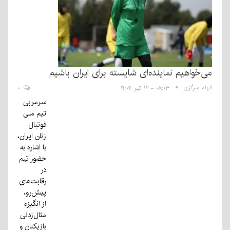
می‌خواهیم نماینده‌ای شایسته برای ایران باشیم
الهام سرگزی
۰۸:۰۳ - ۱۲ تیر ۱۴۰۴
۰
سرمربی
تیم ملی
فوتبال
زنان ایران،
با اشاره به
حضور تیم
در
رقابت‌های
پیش‌رو،
از انگیزه
مثال‌زدنی
بازیکنان و