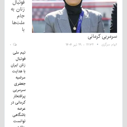
فوتبال
زنان به
جام
ملت‌ها
با
سرمربی کرمانی
الهام سرگزی
۱۲:۳۲ - ۲۹ تیر ۱۴۰۴
۰
تیم ملی
فوتبال
زنان ایران
با هدایت
مرضیه
جعفری
سرمربی
پرافتخار
کرمانی در
عرصه
باشگاهی
توانست