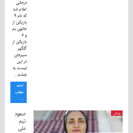
درحالی
اعلام شد
که نام ۹
بازیکن از
خاتون بم
و ۶
بازیکن از
گلگهر
سیرجان
در این
لیست به
چشم…
ادامه
مطلب
...
صعود
ورزش
تیم
ملی