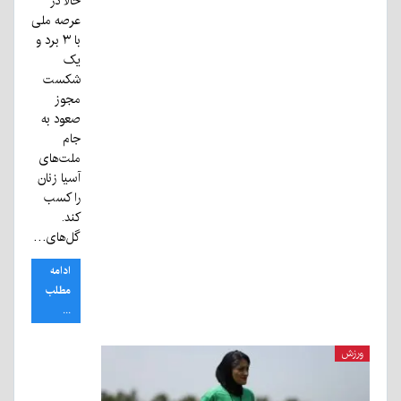
حالا در
عرصه ملی
با ۳ برد و
یک
شکست
مجوز
صعود به
جام
ملت‌های
آسیا زنان
را کسب
کند.
گل‌های…
ادامه
مطلب
...
ورزش