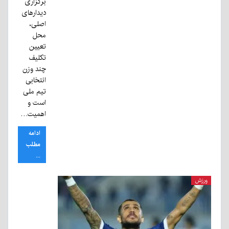
برگزاری
دیدارهای
اصلی،
محل
تعیین
تکلیف
چند وزن
انتخابی
تیم ملی
است و
اهمیت…
ادامه
مطلب
...
ورزش