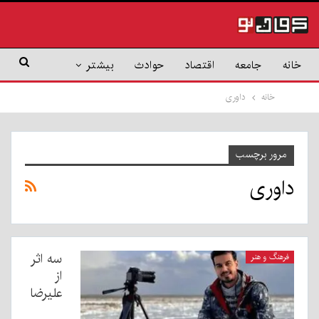
خانه
جامعه
اقتصاد
حوادث
بیشتر
خانه
داوری
مرور برچسب
داوری
سه اثر
فرهنگ و هنر
از
علیرضا