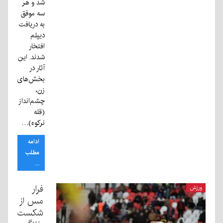
شد و هر
سه موفق
به دریافت
دیپلم
افتخار
شدند. این
آثار در
بخش‌های
زن،
چشم‌انداز
(قله
نرکوه)…
ادامه
مطلب
...
فرار
ورزش
مس از
شکست