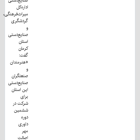
صنایع‌دستی
اداره‌کل
میراث‌فرهنگی،
گردشگری
و
صنایع‌دستی
استان
کرمان
گفت:
«هنرمندان
و
صنعتگران
صنایع‌دستی
این استان
برای
شرکت در
ششمین
دوره
داوری
مهر
اصالت