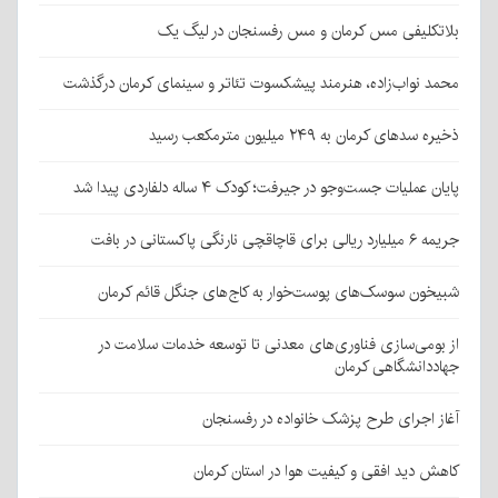
بلاتکلیفی مس کرمان و مس رفسنجان در لیگ یک
محمد نواب‌زاده، هنرمند پیشکسوت تئاتر و سینمای کرمان درگذشت
ذخیره سدهای کرمان به ۲۴۹ میلیون مترمکعب رسید
پایان عملیات جست‌وجو در جیرفت؛ کودک ۴ ساله دلفاردی پیدا شد
جریمه ۶ میلیارد ریالی برای قاچاقچی نارنگی پاکستانی در بافت
شبیخون سوسک‌های پوست‌خوار به کاج‌های جنگل قائم کرمان
از بومی‌سازی فناوری‌های معدنی تا توسعه خدمات سلامت در
جهاددانشگاهی کرمان
آغاز اجرای طرح پزشک خانواده در رفسنجان
کاهش دید افقی و کیفیت هوا در استان کرمان