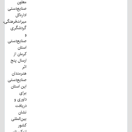
معاون
صنایع‌دستی
اداره‌کل
میراث‌فرهنگی،
گردشگری
و
صنایع‌دستی
استان
کرمان از
ارسال پنج
اثر
هنرمندان
صنایع‌دستی
این استان
برای
داوری و
دریافت
نشان
بین‌المللی
کشور
ازبکستان