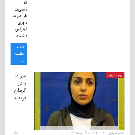
که
مسی‌ها
باز هم به
داوری
اعتراض
داشتند.
ادامه
مطلب
...
سر ما
پرونده ویژه
را در
کرمان
بریدند
الهام سرگزی
۱۳:۴۰ - ۵ اسفند ۱۴۰۲
۰