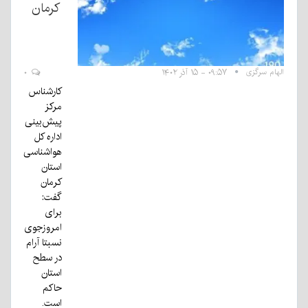
کرمان
الهام سرگزی
۰۹:۵۷ - ۱۵ آذر ۱۴۰۲
۰
کارشناس
مرکز
پیش‌بینی
اداره کل
هواشناسی
استان
کرمان
گفت:
برای
امروزجوی
نسبتا آرام
در سطح
استان
حاکم
است.