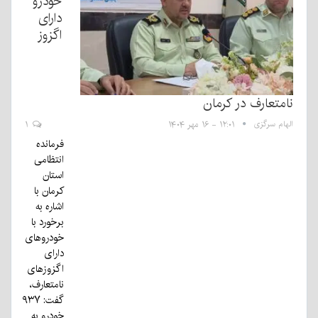
خودرو
دارای
اگزوز
نامتعارف در کرمان
الهام سرگزی
۱۲:۰۱ - ۱۶ مهر ۱۴۰۴
۱
فرمانده
انتظامی
استان
کرمان با
اشاره به
برخورد با
خودروهای
دارای
اگزوزهای
نامتعارف،
گفت: ۹۳۷
خودرو به