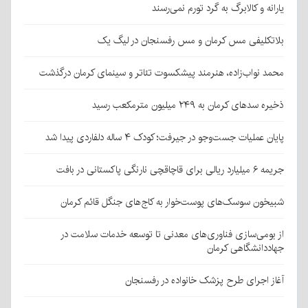
یارانه و کالابرگ به گرد تورم نمی‌رسند
بلاتکلیفی مس کرمان و مس رفسنجان در لیگ یک
محمد نواب‌زاده، هنرمند پیشکسوت تئاتر و سینمای کرمان درگذشت
ذخیره سدهای کرمان به ۲۴۹ میلیون مترمکعب رسید
پایان عملیات جست‌وجو در جیرفت؛ کودک ۴ ساله دلفاردی پیدا شد
جریمه ۶ میلیارد ریالی برای قاچاقچی نارنگی پاکستانی در بافت
شبیخون سوسک‌های پوست‌خوار به کاج‌های جنگل قائم کرمان
از بومی‌سازی فناوری‌های معدنی تا توسعه خدمات سلامت در
جهاددانشگاهی کرمان
آغاز اجرای طرح پزشک خانواده در رفسنجان