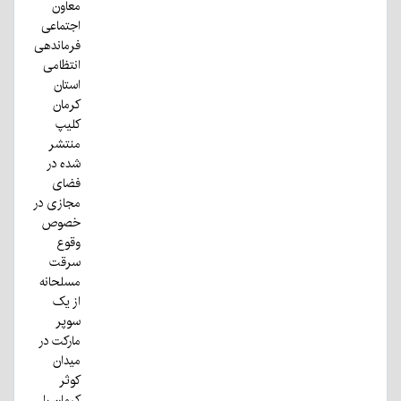
معاون
اجتماعی
فرماندهی
انتظامی
استان
کرمان
کلیپ
منتشر
شده در
فضای
مجازی در
خصوص
وقوع
سرقت
مسلحانه
از یک
سوپر
مارکت در
میدان
کوثر
کرمان را