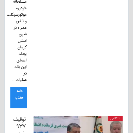
مسلحانه
خودرو،
موتورسیکلت
و تلفن
همراه در
شرق
استان
کرمان
بودند.
اعضای
این باند
در
عملیات…
ادامه
مطلب
...
توقیف
انتظامی
۹۳۷