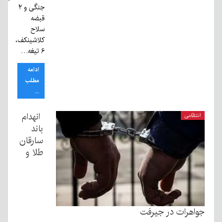
جنگی و ۲
قبضه
سلاح
کلاشینکف،
۶ تیغه…
ادامه
مطلب
...
انهدام
انتظامی
باند
سارقان
طلا و
جواهرات در جیرفت