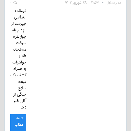
مدیرمسئول
۱۱:۵۳ - ۲۸ شهریور ۱۴۰۲
۰
فرمانده
انتظامی
جیرفت از
انهدام باند
چهارنفره
سرقت
مسلحانه
طلا و
جواهرات
به همراه
کشف یک
قبضه
سلاح
جنگی از
آنان خبر
داد.
ادامه
مطلب