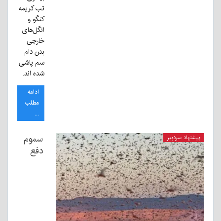
تب کریمه
کنگو و
انگل‌های
خارجی
بدن دام
سم پاشی
شده اند.
ادامه
مطلب
...
سموم
پیشنهاد سردبیر
دفع