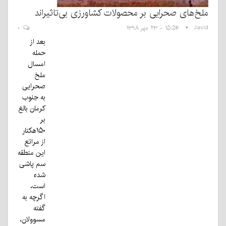
ملخ‌های صحرایی بر محصولات کشاورزی بی‌تاثیراند
Javid
۱۵:۵۴ - ۲۳ مهر ۱۳۹۸
۰
بعد از
حمله
امسال
ملخ
صحرایی
به جنوب
کرمان بالغ
بر
۱۵۰هکتار
از مراتع
این منطقه
سم پاشی
شده
است،
اگرچه به
گفته
مسوولان،