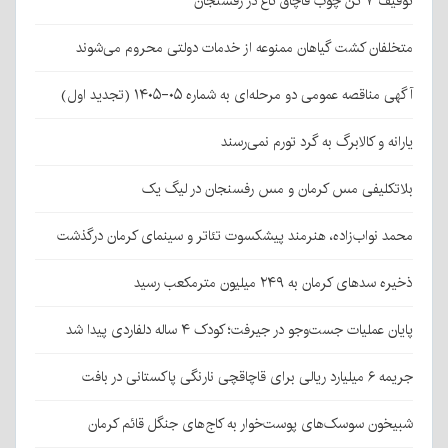
توقیف ۷ تن چوب قاچاق تاغ در رفسنجان
متخلفان کشت گیاهان ممنوعه از خدمات دولتی محروم می‌شوند
آگهی مناقصه عمومی دو مرحله‌ای به شماره ۰۵-۱۴۰۵ (تجدید اول)
یارانه و کالابرگ به گرد تورم نمی‌رسند
بلاتکلیفی مس کرمان و مس رفسنجان در لیگ یک
محمد نواب‌زاده، هنرمند پیشکسوت تئاتر و سینمای کرمان درگذشت
ذخیره سدهای کرمان به ۲۴۹ میلیون مترمکعب رسید
پایان عملیات جست‌وجو در جیرفت؛ کودک ۴ ساله دلفاردی پیدا شد
جریمه ۶ میلیارد ریالی برای قاچاقچی نارنگی پاکستانی در بافت
شبیخون سوسک‌های پوست‌خوار به کاج‌های جنگل قائم کرمان