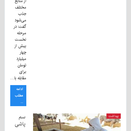
از منابع
مختلف
جذب
می‌شود
گفت: در
مرحله
نخست
بیش از
چهار
میلیارد
تومان
برای
مقابله با…
ادامه
مطلب
...
سم
بهداشت
پاشی