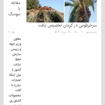
مقابله
با
سوسک
سرخرطومی در کرمان تخصیص یافت
مدیرمسئول
۱۳:۰۰ - ۱۶ خرداد ۱۴۰۲
۲
معاون
وزیر جهاد
و رییس
سازمان
حفظ
نباتات
کشور با
بیان اینکه
اعتبارات
مبارزه با
آفات
محصولات
کشاورزی