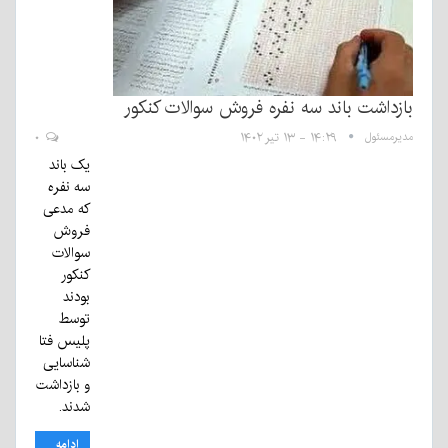
بازداشت باند سه نفره فروش سوالات کنکور
مدیرمسئول
۱۴:۲۹ - ۱۳ تیر ۱۴۰۲
۰
یک باند
سه نفره
که مدعی
فروش
سوالات
کنکور
بودند
توسط
پلیس فتا
شناسایی
و بازداشت
شدند.
ادامه