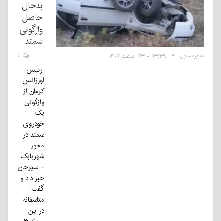
بدحال
حاصل
واژگونی
سمند
مدیرمسئول
۱۳:۳۹ - ۲۳ اسفند ۱۴۰۲
۰
رئیس
اورژانس
کرمان از
واژگونی
یک
خودروی
سمند در
محور
شهربابک
- سیرجان
خبر داد و
گفت:
متأسفانه
در این