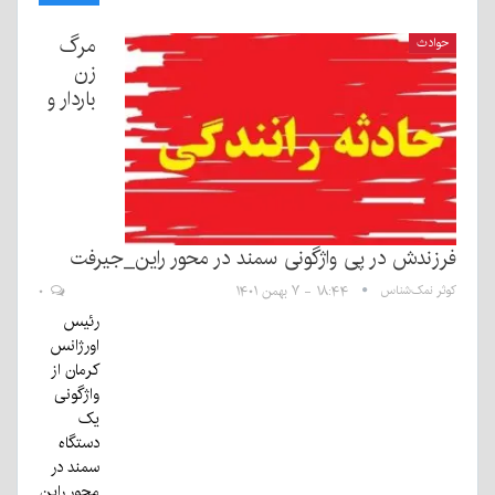
مرگ
حوادث
زن
باردار و
فرزندش در پی واژگونی سمند در محور راین_جیرفت
کوثر نمک‌شناس
۱۸:۴۴ - ۷ بهمن ۱۴۰۱
۰
رئیس
اورژانس
کرمان از
واژگونی
یک
دستگاه
سمند در
محور راین