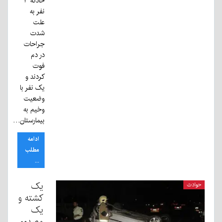
حادثه ۳
نفر به
علت
شدت
جراحات
در دم
فوت
کردند و
یک نفر با
وضعیت
وخیم به
بیمارستان…
ادامه
مطلب
...
یک
حوادث
کشته و
یک
مصدوم