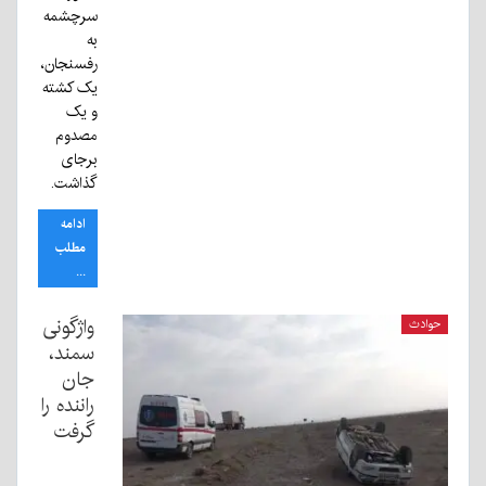
سرچشمه
به
رفسنجان،
یک کشته
و یک
مصدوم
برجای
گذاشت.
ادامه
مطلب
...
واژگونی
حوادث
سمند،
جان
راننده را
گرفت