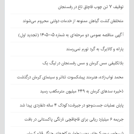
توقیف ۷ تن چوب قاچاق تاغ در رفسنجان
متخلفان کشت گیاهان ممنوعه از خدمات دولتی محروم می‌شوند
آگهی مناقصه عمومی دو مرحله‌ای به شماره ۰۵-۱۴۰۵ (تجدید اول)
یارانه و کالابرگ به گرد تورم نمی‌رسند
بلاتکلیفی مس کرمان و مس رفسنجان در لیگ یک
محمد نواب‌زاده، هنرمند پیشکسوت تئاتر و سینمای کرمان درگذشت
ذخیره سدهای کرمان به ۲۴۹ میلیون مترمکعب رسید
پایان عملیات جست‌وجو در جیرفت؛ کودک ۴ ساله دلفاردی پیدا شد
جریمه ۶ میلیارد ریالی برای قاچاقچی نارنگی پاکستانی در بافت
شبیخون سوسک‌های پوست‌خوار به کاج‌های جنگل قائم کرمان