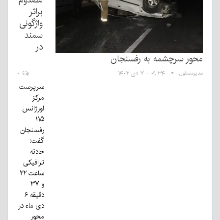
براثر
واژگونی
سمند
در
محور سرچشمه به رفسنجان
مدیرمسئول
۰۹:۳۴ - ۷ دی ۱۴۰۲
۰
سرپرست
مرکز
اورژانس
۱۱۵
رفسنجان
گفت:
حادثه
ترافیکی
ساعت ۲۲
و ۳۷
دقیقه ۶
دی ماه در
محور