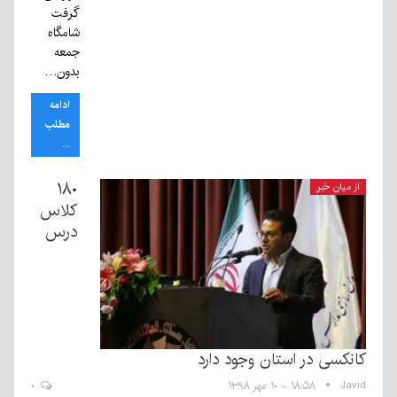
گرفت
شامگاه
جمعه
بدون…
ادامه
مطلب
...
۱۸۰
از میان خبر
کلاس
درس
کانکسی در استان وجود دارد
Javid
۱۸:۵۸ - ۱۰ مهر ۱۳۹۸
۰