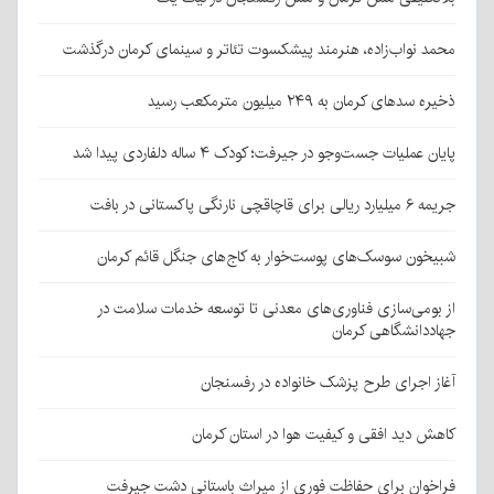
محمد نواب‌زاده، هنرمند پیشکسوت تئاتر و سینمای کرمان درگذشت
ذخیره سدهای کرمان به ۲۴۹ میلیون مترمکعب رسید
پایان عملیات جست‌وجو در جیرفت؛ کودک ۴ ساله دلفاردی پیدا شد
جریمه ۶ میلیارد ریالی برای قاچاقچی نارنگی پاکستانی در بافت
شبیخون سوسک‌های پوست‌خوار به کاج‌های جنگل قائم کرمان
از بومی‌سازی فناوری‌های معدنی تا توسعه خدمات سلامت در
جهاددانشگاهی کرمان
آغاز اجرای طرح پزشک خانواده در رفسنجان
کاهش دید افقی و کیفیت هوا در استان کرمان
فراخوان برای حفاظت فوری از میراث باستانی دشت جیرفت