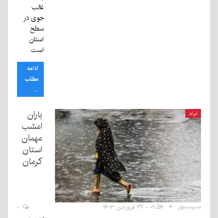
غالب
جوی در
سطح
استان
است.
ادامه
مطلب
...
باران
ترند
امشب
مهمان
استان
کرمان
مدیرمسئول
۰۹:۵۴ - ۲۷ فروردین ۱۴۰۳
۰