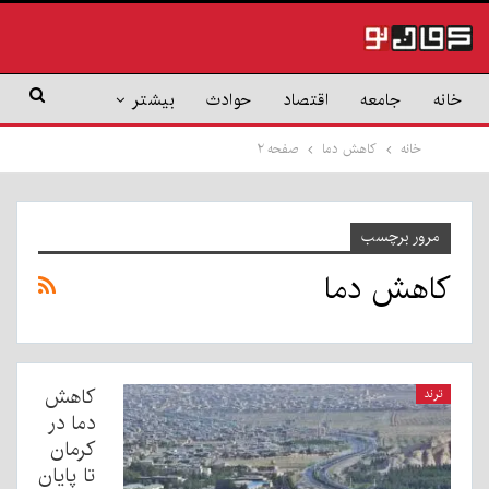
خانه
جامعه
اقتصاد
حوادث
بیشتر
خانه
کاهش دما
صفحه ۲
مرور برچسب
کاهش دما
کاهش
ترند
دما در
کرمان
تا پایان