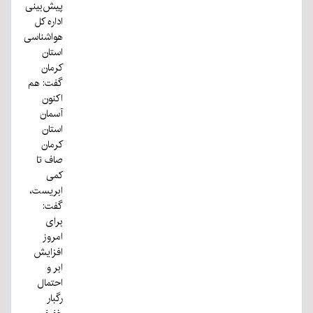
پیش‌بینی
اداره کل
هواشناسی
استان
کرمان
گفت: هم
اکنون
آسمان
استان
کرمان
صاف تا
کمی
ابریست،
گفت:
برای
امروز
افزایش
ابر و
احتمال
رگبار