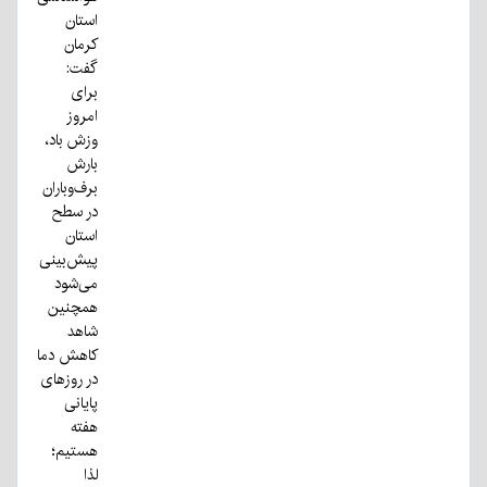
استان
کرمان
گفت:
برای
امروز
وزش باد،
بارش
برف‌وباران
در سطح
استان
پیش‌بینی
می‌شود
همچنین
شاهد
کاهش دما
در روزهای
پایانی
هفته
هستیم؛
لذا