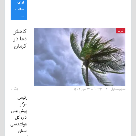
ادامه
مطلب
...
کاهش
ترند
دما در
کرمان
مدیرمسئول
۱۰:۳۳ - ۳ مهر ۱۴۰۲
۰
رئیس
مرکز
پیش‌بینی
اداره کل
هواشناسی
استان