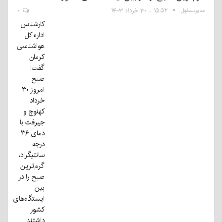
مدیرمسئول
۱۵:۵۲ - ۳۰ خرداد ۱۴۰۳
۰
کارشناس
اداره کل
هواشناسی
کرمان
گفت:
صبح
امروز ۳۰
خرداد
کهنوج و
جیرفت با
دمای ۳۶
درجه
سانتیگراد،
گرم‌ترین
صبح را در
بین
ایستگاه‌های
کشور
داشتند.