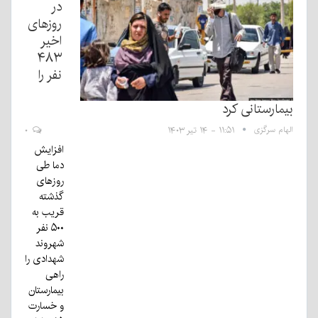
در
روزهای
اخیر
۴۸۳
نفر را
بیمارستانی کرد
الهام سرگزی
۱۱:۵۱ - ۱۴ تیر ۱۴۰۳
۰
افزایش
دما طی
روزهای
گذشته
قریب به
۵۰۰ نفر
شهروند
شهدادی را
راهی
بیمارستان
و خسارت