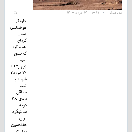
مدیرمسئول
۱۳:۲۹ - ۱۷ مرداد ۱۴۰۳
۰
اداره کل
هواشناسی
استان
کرمان
اعلام کرد
که صبح
امروز
(چهارشنبه
۱۷ مرداد)
شهداد با
ثبت
حداقل
دمای ۳۸
درجه
سانتیگراد
برای
هفدهمین
روز متوالی