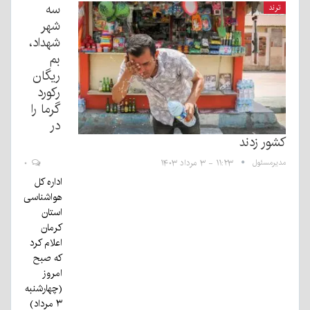
سه
ترند
شهر
شهداد،
بم
ریگان
رکورد
گرما را
در
کشور زدند
مدیرمسئول
۱۱:۲۳ - ۳ مرداد ۱۴۰۳
۰
اداره کل
هواشناسی
استان
کرمان
اعلام کرد
که صبح
امروز
(چهارشنبه
۳ مرداد)