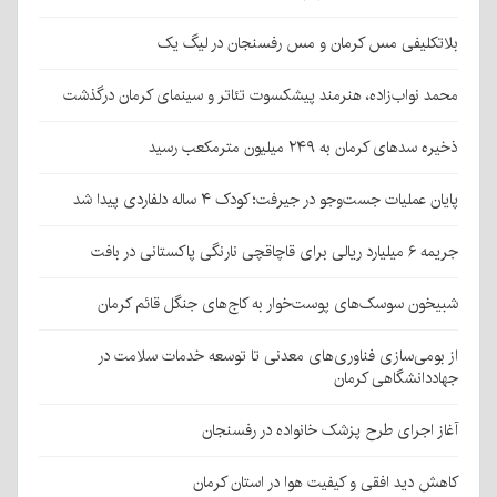
بلاتکلیفی مس کرمان و مس رفسنجان در لیگ یک
محمد نواب‌زاده، هنرمند پیشکسوت تئاتر و سینمای کرمان درگذشت
ذخیره سدهای کرمان به ۲۴۹ میلیون مترمکعب رسید
پایان عملیات جست‌وجو در جیرفت؛ کودک ۴ ساله دلفاردی پیدا شد
جریمه ۶ میلیارد ریالی برای قاچاقچی نارنگی پاکستانی در بافت
شبیخون سوسک‌های پوست‌خوار به کاج‌های جنگل قائم کرمان
از بومی‌سازی فناوری‌های معدنی تا توسعه خدمات سلامت در
جهاددانشگاهی کرمان
آغاز اجرای طرح پزشک خانواده در رفسنجان
کاهش دید افقی و کیفیت هوا در استان کرمان