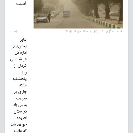
است
الهام سرگزی
۱۳:۴۹ - ۱۱ خرداد ۱۴۰۴
۰
بنابر
پیش‌بینی
اداره کل
هواشناسی
کرمان از
روز
پنجشنبه
هفته
جاری بر
سرعت
وزش باد
در استان
افزوده
خواهد شد
که علاوه