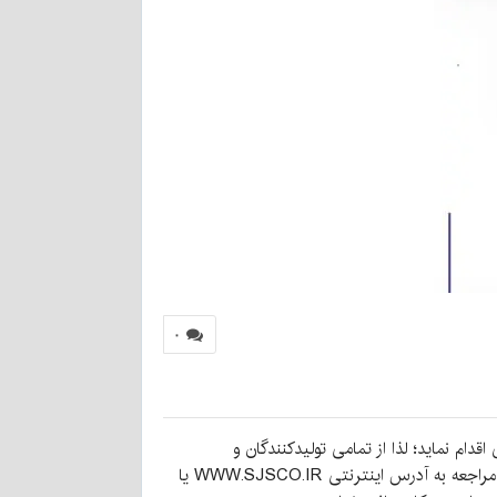
۰
 عمومی دومرحله‌ای اقدام نماید؛ لذا از تمامی تولیدکنندگان و
تامین‌کنندگان معتبر که دارای توانایی مناسب، سوابق و تجارب مورد قبول می‌باشند، دعوت به عمل می‌آید اسناد مناقصه را از طریق مراجعه به آدرس اینترنتی WWW.SJSCO.IR یا