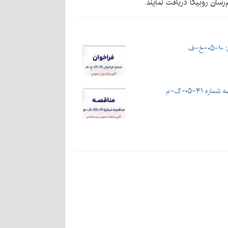
ف
۴۱-۰۵-ک-م