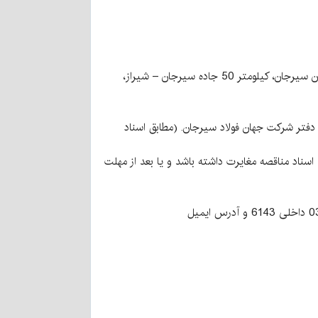
3- شرایط و محل تحویل کالا: تحویل بصورت DDP در محل درب کارخانه شرکت جهان فولاد سیرجان واقع در استان کرمان، شهرستان سیرجان، کیلومتر 50 جاده سیرجان – شیراز،
دفتر شرکت جهان فولاد سیرجان. (مطابق اسناد
سناد مناقصه مغایرت داشته باشد و یا بعد از مهلت
8- جهت کسب اطلاعات بیشتر از شنبه تا چهارشنبه (روزهای کاری) در ساعات اداری با شماره 09912938317 یا 31257600-034 داخلی 6143 و آدرس ایمیل