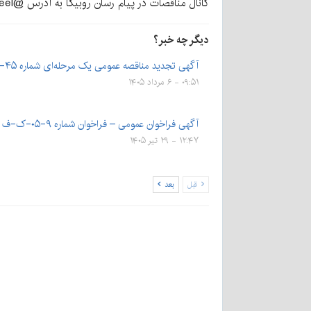
کانال مناقصات در پیام رسان روبیکا به آدرس @tenders_sjscosteel و یا با ارسال درخواست به شماره 09912938317 در پیام‌رسان روبیکا دریافت نمایند.
دیگر چه خبر؟
آگهی تجدید مناقصه عمومی یک مرحله‌ای شماره ۴۵-۰۵-ک-م
۰۹:۵۱ - ۶ مرداد ۱۴۰۵
آگهی فراخوان عمومی – فراخوان شماره ۹-۰۵-ک-ف
۱۲:۴۷ - ۲۹ تیر ۱۴۰۵
قبل
بعد