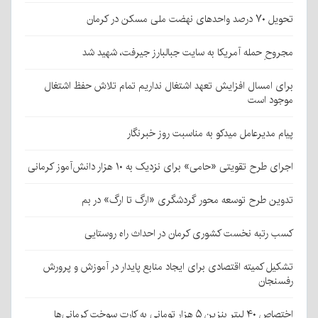
تحویل ۷۰ درصد واحدهای نهضت ملی مسکن در کرمان
مجروحِ حمله آمریکا به سایت جبالبارز جیرفت، شهید شد
برای امسال افزایش تعهد اشتغال نداریم تمام تلاش حفظ اشتغال
موجود است
پیام مدیرعامل میدکو به مناسبت روز خبرنگار
اجرای طرح تقویتی «حامی» برای نزدیک به ۱۰ هزار دانش‌آموز کرمانی
تدوین طرح توسعه محور گردشگری «ارگ تا ارگ» در بم
کسب رتبه نخست کشوری کرمان در احداث راه روستایی
تشکیل کمیته اقتصادی برای ایجاد منابع پایدار در آموزش و پرورش
رفسنجان
اختصاص ۴۰ لیتر بنزین ۵ هزار تومانی به کارت سوخت کرمانی‌ها