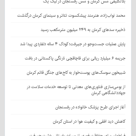
بلاتکلیفی مس کرمان و مس رفسنجان در لیگ یک
محمد نواب‌زاده، هنرمند پیشکسوت تئاتر و سینمای کرمان درگذشت
ذخیره سدهای کرمان به ۲۴۹ میلیون مترمکعب رسید
پایان عملیات جست‌وجو در جیرفت؛ کودک ۴ ساله دلفاردی پیدا شد
جریمه ۶ میلیارد ریالی برای قاچاقچی نارنگی پاکستانی در بافت
شبیخون سوسک‌های پوست‌خوار به کاج‌های جنگل قائم کرمان
از بومی‌سازی فناوری‌های معدنی تا توسعه خدمات سلامت در
جهاددانشگاهی کرمان
آغاز اجرای طرح پزشک خانواده در رفسنجان
کاهش دید افقی و کیفیت هوا در استان کرمان
فراخوان برای حفاظت فوری از میراث باستانی دشت جیرفت