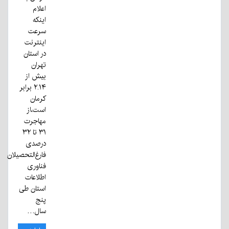
اعلام
اینکه
سرعت
اینترنت
در استان
تهران
بیش از
۲.۱۴ برابر
کرمان
است،از
مهاجرت
۳۱ تا ۳۲
درصدی
فارغ‌التحصیلان
فناوری
اطلاعات
استان طی
پنج
سال…