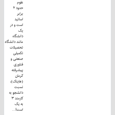
علوم
حدود ۲
برابر
اساتید
است و در
یک
دانشگاه
مانند دانشگاه
تحصیلات
تکمیلی
صنعتی و
فناوری
پیشرفته
کرمان
(هایتک)،
نسبت
دانشجو به
کارمند ۳
به یک
است!…