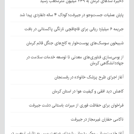
ذخیره سدهای کرمان به ۲۴۹ میلیون مترمکعب رسید
پایان عملیات جست‌وجو در جیرفت؛ کودک ۴ ساله دلفاردی پیدا شد
جریمه ۶ میلیارد ریالی برای قاچاقچی نارنگی پاکستانی در بافت
شبیخون سوسک‌های پوست‌خوار به کاج‌های جنگل قائم کرمان
از بومی‌سازی فناوری‌های معدنی تا توسعه خدمات سلامت در
جهاددانشگاهی کرمان
آغاز اجرای طرح پزشک خانواده در رفسنجان
کاهش دید افقی و کیفیت هوا در استان کرمان
فراخوان برای حفاظت فوری از میراث باستانی دشت جیرفت
ناکامی حفاران غیرمجاز در جیرفت
آغاز خدمت‌رسانی موکب درمانی شهدای صنعت مس به زائران اربعین در