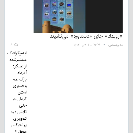
«رویداد» جای «دستاورد» می‌نشیند
مدیرمسئول
۱۹:۲۱ - ۱ دی ۱۴۰۴
۶
اینفوگرافیک
منتشرشده
از عملکرد
آذرماه
پارک علم
و فناوری
استان
کرمان، در
حالی
تلاش دارد
تصویری
پرتحرک و
موفق از