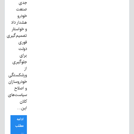
جدی
صنعت
خودرو
هشدار داد
و خواستار
تصمیم‌گیری
فوری
دولت
برای
جلوگیری
از
ورشکستگی
خودروسازان
و اصلاح
سیاست‌های
کلان
این…
ادامه
مطلب
...