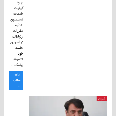
بهبود
کیفیت
خدمات،
کمیسیون
تنظیم
مقررات
ارتباطات
در آخرین
جلسه
خود
«تعرفه
پیامک…
ادامه
مطلب
...
فناوری