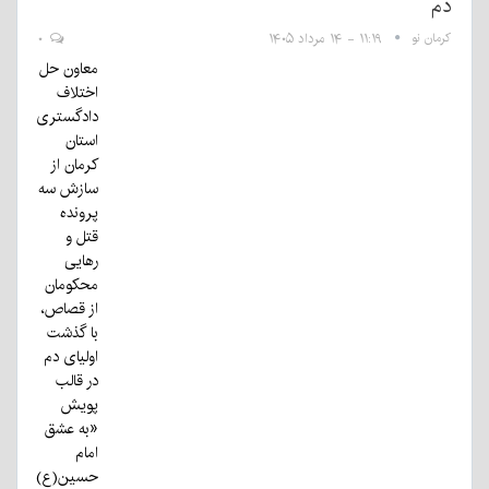
دم
کرمان نو
۱۱:۱۹ - ۱۴ مرداد ۱۴۰۵
۰
معاون حل
اختلاف
دادگستری
استان
کرمان از
سازش سه
پرونده
قتل و
رهایی
محکومان
از قصاص،
با گذشت
اولیای دم
در قالب
پویش
«به عشق
امام
حسین(ع)