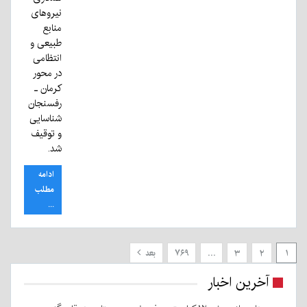
نیروهای
منابع
طبیعی و
انتظامی
در محور
کرمان ـ
رفسنجان
شناسایی
و توقیف
شد.
ادامه
مطلب
...
۱
۲
۳
…
۷۶۹
بعد
آخرین اخبار