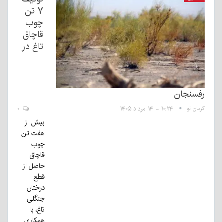
۷ تن
چوب
قاچاق
تاغ در
رفسنجان
کرمان نو
۱۰:۲۴ - ۱۴ مرداد ۱۴۰۵
۰
بیش از
هفت تن
چوب
قاچاق
حاصل از
قطع
درختان
جنگلی
تاغ، با
همکاری