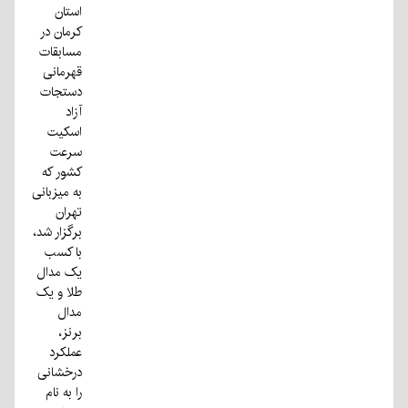
استان
کرمان در
مسابقات
قهرمانی
دستجات
آزاد
اسکیت
سرعت
کشور که
به میزبانی
تهران
برگزار شد،
با کسب
یک مدال
طلا و یک
مدال
برنز،
عملکرد
درخشانی
را به نام