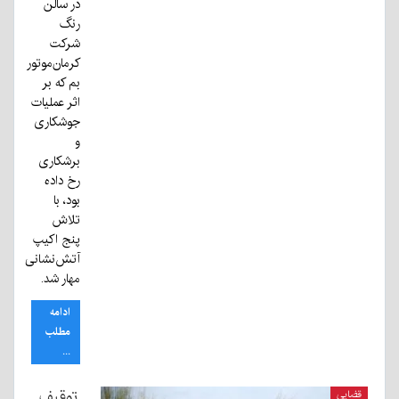
در سالن
رنگ
شرکت
کرمان‌موتور
بم که بر
اثر عملیات
جوشکاری
و
برشکاری
رخ داده
بود، با
تلاش
پنج اکیپ
آتش‌نشانی
مهار شد.
ادامه
مطلب
...
توقیف
قضایی