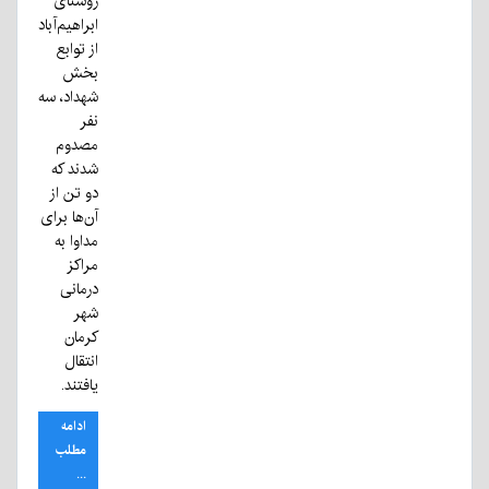
روستای
ابراهیم‌آباد
از توابع
بخش
شهداد، سه
نفر
مصدوم
شدند که
دو تن از
آن‌ها برای
مداوا به
مراکز
درمانی
شهر
کرمان
انتقال
یافتند.
ادامه
مطلب
...