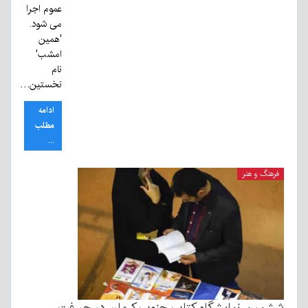
عموم اجرا
می شود.
'همین
امشب'
نام
نخستین…
ادامه
مطلب
...
فرهنگ و هنر