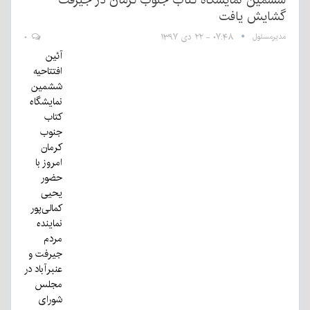
ششمین نمایشگاه کتاب جنوب کرمان در جیرفت
گشایش یافت
مدیرمسئول
۰۷:۴۸ - ۲۲ دی ۱۳۹۷
۰
آئین
افتتاحیه
ششمین
نمایشگاه
کتاب
جنوب
کرمان
امروز با
حضور
یحیی
کمالی‌پور
نماینده
مردم
جیرفت و
عنبرآباد در
مجلس
شورای