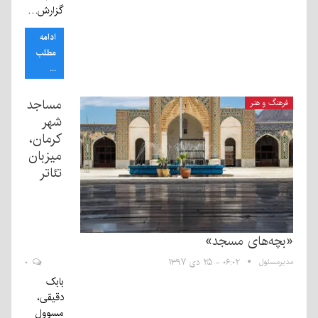
گزارش…
ادامه
مطلب
...
مساجد
فرهنگ و هنر
شهر
کرمان،
میزبان
تئاتر
«بچه‌های مسجد»
مدیرمسئول
۰۶:۰۲ - ۲۵ دی ۱۳۹۷
۰
بابک
دقیقی،
مسوول