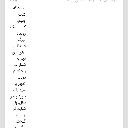
مدیرمسئول
۰۶:۳۱ - ۲۳ دی ۱۳۹۷
۰
نمایشگاه
کتاب
جنوب
کرمان یک
رویداد
بزرگ
فرهنگی
برای این
دیار به
شمار می
رود که در
دولت
تدبیر و
امید رقم
خورد و هر
سال، با
شکوه تر
از سال
گذشته
برگزار می