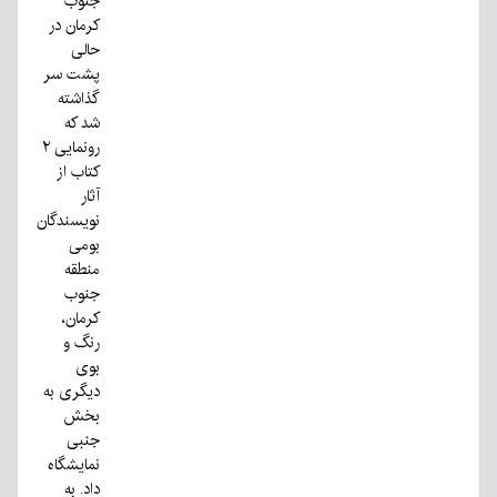
جنوب
کرمان در
حالی
پشت سر
گذاشته
شد که
رونمایی ۲
کتاب از
آثار
نویسندگان
بومی
منطقه
جنوب
کرمان،
رنگ و
بوی
دیگری به
بخش
جنبی
نمایشگاه
داد. به