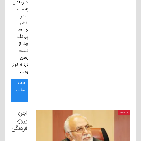
هنرمندان
به مانند
سایر
اقشار
جامعه
پررنگ
بود. از
دست
رفتن
دردانه آواز
بم…
ادامه
مطلب
...
اجرای
جامعه
پروژه
فرهنگی