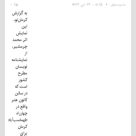
مدیرمسئول
۰۸:۱۵ - ۲۲ دی ۱۳۹۷
۰
به گزارش
کرمان‌نو،
این
نمایش
اثر محمد
چرمشیر،
از
نمایشنامه
نویسان
مطرح
کشور
است که
در سالن
کانون هنر
واقع در
چهارراه
طهماسب‌آباد
کرمان
برای