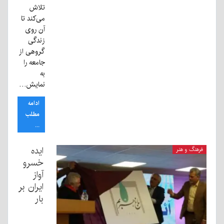
تلاش
می‌کند تا
آن روی
زندگی
گروهی از
جامعه را
به
نمایش…
ادامه
مطلب
...
ایده
فرهنگ و هنر
خسرو
آواز
ایران بر
بار