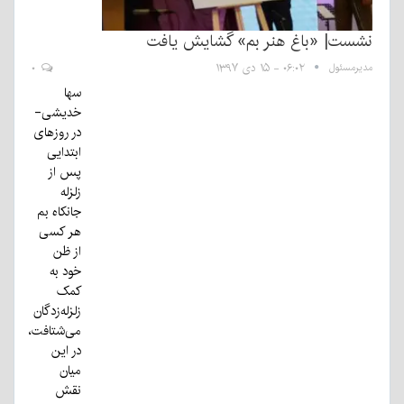
نشست| «باغ هنر بم» گشایش یافت
مدیرمسئول
۰۶:۰۲ - ۱۵ دی ۱۳۹۷
۰
سها
خدیشی-
در روزهای
ابتدایی
پس از
زلزله
جانکاه بم
هر کسی
از ظن
خود به
کمک
زلزله‌زدگان
می‌شتافت،
در این
میان
نقش