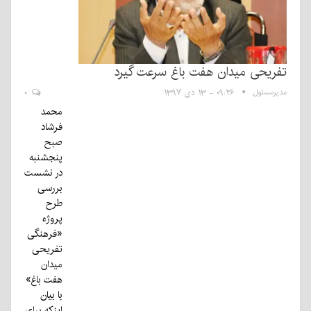
تفریحی میدان هفت باغ سرعت گیرد
مدیرمسئول
۰۹:۲۶ - ۱۳ دی ۱۳۹۷
۰
محمد
فرشاد
صبح
پنجشنبه
در نشست
بررسی
طرح
پروژه
«فرهنگی
تفریحی
میدان
هفت باغ»
با بیان
اینکه برای