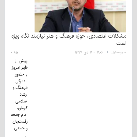
مشکلات اقتصادی، حوزه فرهنگ و هنر نیازمند نگاه ویژه
است
مدیرمسئول
۱۱:۰۶ - ۱۱ دی ۱۳۹۷
۰
پیش از
ظهر امروز
با حضور
مدیرکل
فرهنگ و
ارشاد
اسلامی
کرمان،
امام جمعه
رفسنجان
و جمعی
از