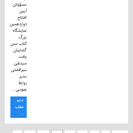
مسؤولان
آیین
افتتاح
دوازدهمین
نمایشگاه
بزرگ
کتاب مس
گشایش
یافت.
سیدعلی
میرافضلی
مدیر
روابط
عمومی…
ادامه
مطلب
...