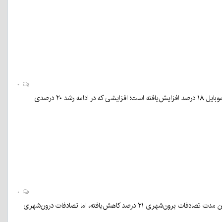
۰
بررسی‌ها نشان می‌دهد از بامداد سه‌شنبه پنجم اسفندماه، قیمت بسته‌های اینترنت همراه اپراتورهای موبایل ۱۸ درصد افزایش‌یافته است؛ افزایشی که در ادامه رشد ۲۰ درصدی
۰
معاون هماهنگی امور عمرانی استاندار کرمان با اشاره به آمار ۹ماهه تصادفات در شهرستان بم گفت: در این مدت تصادفات برون‌شهری ۲۱ درصد کاهش‌یافته، اما تصادفات درون‌شهری