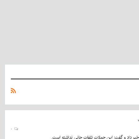
کسب
اطلاع‌رسانی
رتبه
خبر
یک
برتر
از
سوی
بیمارستان
تخصصی
فاطمه‌الزهرا(س)
فراگیر
سلامت
۰
الهه شبانزاده
 خبر داد و گفت: این حملات تلفات جانی نداشته است‌.
۱۱:۴۹ -