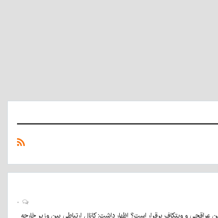
انتخابات
دولت
مجلس
سیاست
شورای
اسلامی‌
اواخر
سال
۱۴۰۶
و
انتخابات
ریاست
جمهوری
اوایل
۰
سال
ن عراقچی و ویتکاف برقرار است؟ اظهار داشت: کانال ارتباطی بین وزیر خارجه