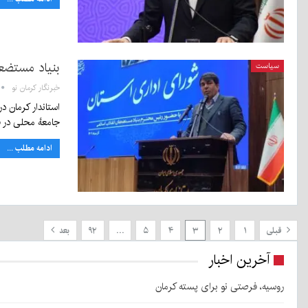
بنیاد مستضعفان ۲ واحد بلااستفاده در اس
سیاست
خبرنگار کرمان نو
استاندار کرمان د
جامعهٔ محلی در 
ادامه مطلب ...
قبلی
۱
۲
۳
۴
۵
…
۹۲
بعد
آخرین اخبار
روسیه، فرصتی نو برای پسته کرمان