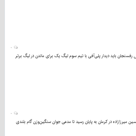
۰
ل آینده لیگ برتر ۱۸ تیمی برگزار خواهد شد و مس رفسنجان باید دیدار پلی‌آفی با تیم سوم لیگ یک برای ماندن در لیگ برتر
۰
وزی فردین هدایتی مقابل امیرحسین میرزازاده در کرمان به پایان رسید تا مدعی جوان سنگین‌وزن گام بلندی