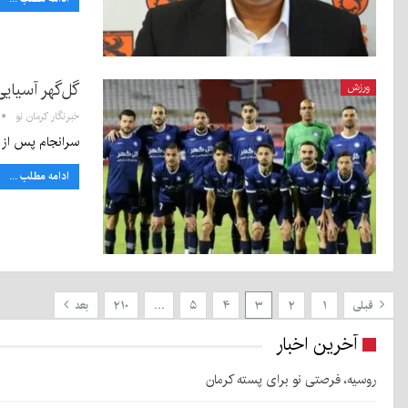
گل‌گهر آسیای
ورزش
خبرنگار کرمان نو
سرانجام پس از ک
ادامه مطلب ...
قبلی
۱
۲
۳
۴
۵
…
۲۱۰
بعد
آخرین اخبار
روسیه، فرصتی نو برای پسته کرمان