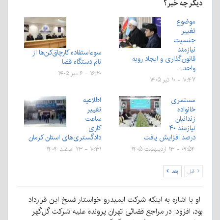
دیگر چه خبر؟
موضوع
تغییر
جنسیت
نیازمند
سوءاستفاده کارچاق‌کن‌ها از
قانون‌گذاری و ایجاد رویه
نام دستگاه قضا
واحد…
۱۶:۲۰ - ۶ تیر ۱۴۰۵
۱۰:۴۷ - ۱۰ تیر ۱۴۰۵
مستمری
اطلاعیه
خانواده
تغییر
زندانیان
ساعت
نیازمند ۴۰
کاری
درصد افزايش یافت
دادگستری‌های استان کرمان
۰۹:۵۴ - ۱۳ اردیبهشت ۱۴۰۵
۱۰:۳۱ - ۲۳ اسفند ۱۴۰۴
قبل
بعد
او با اشاره به اینکه شرکت ایمیدرو خواستار فسخ این قرارداد
بود، افزود: در مراجع قضائی تهران پرونده علیه شرکت گل‌گهر