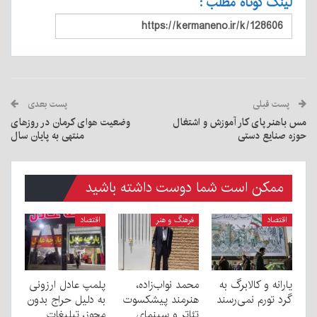
لینک کوتاه مطلب :
پست قبلی
پست بعدی
مس باهنر پای کار آموزش و اشتغال
وضعیت هوای کرمان در روزهای
حوزه صنایع دستی
منتهی به پایان سال
ممکن است شما دوست داشته باشید
اقتصاد
فرهنگ و هنر
اقتصاد
یارانه و کالابرگ به
محمد نواب‌زاده،
پلمپ عادل ارزونی
گرد تورم نمی‌رسند
هنرمند پیشکسوت
به دليل حراج بدون
تئاتر و سینمای
مجوز، تبليغات