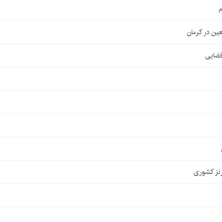
م
قضایی
نز کشوری