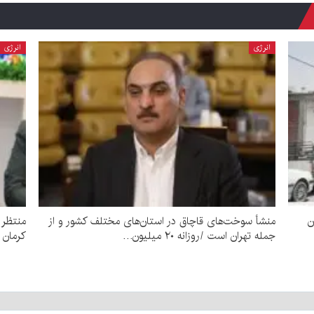
انرژی
انرژی
ن
منشأ سوخت‌های قاچاق در استان‌های مختلف کشور و از
جمله تهران است /روزانه ۲۰ میلیون…
کرمان 