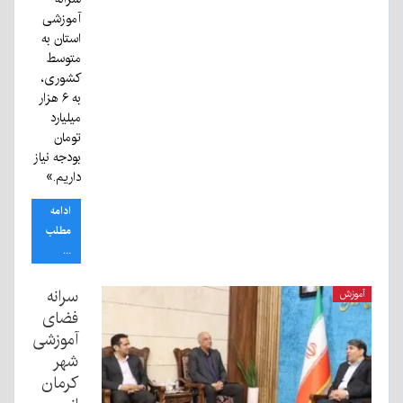
آموزشی
استان به
متوسط
کشوری،
به ۶ هزار
میلیارد
تومان
بودجه نیاز
داریم.»
ادامه
مطلب
...
سرانه
آموزش
فضای
آموزشی
شهر
کرمان