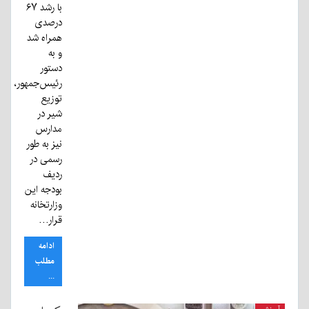
با رشد ۶۷
درصدی
همراه شد
و به
دستور
رئیس‌جمهور،
توزیع
شیر در
مدارس
نیز به طور
رسمی در
ردیف
بودجه این
وزارتخانه
قرار…
ادامه
مطلب
...