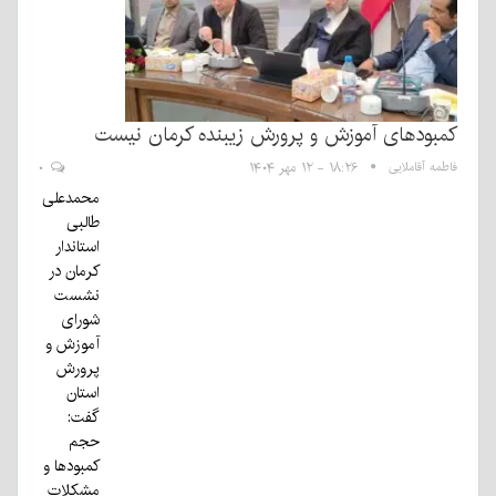
کمبودهای آموزش و پرورش زیبنده کرمان نیست
فاطمه آقاملایی
۱۸:۲۶ - ۱۲ مهر ۱۴۰۴
۰
محمدعلی
طالبی
استاندار
کرمان در
نشست
شورای
آموزش و
پرورش
استان
گفت:
حجم
کمبودها و
مشکلات