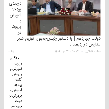
درصدی
بودجه
آموزش
و
پرورش
در
دولت چهاردهم | با دستور رئیس‌جمهور، توزیع شیر
مدارس در ردیف…
فاطمه آقاملایی
۱۸:۲۲ - ۱۲ مهر ۱۴۰۴
۰
سخنگوی
وزارت
آموزش و
پرورش
گفت:
بودجه
آموزش و
پرورش در
دولت
چهاردهم