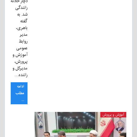
دچار حادثه
رانندگی
شد. به
گفته
باهری،
مدیر
روابط
عمومی
آموزش و
پرورش،
مدیرکل و
راننده…
ادامه
مطلب
...
آموزش و پرورش