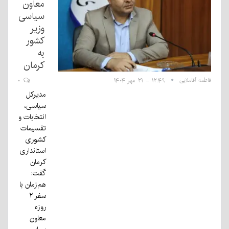
معاون
سیاسی
وزیر
کشور
به
کرمان
فاطمه آقاملایی
۱۲:۴۹ - ۲۹ مهر ۱۴۰۴
۰
مدیرکل
سیاسی،
انتخابات و
تقسیمات
کشوری
استانداری
کرمان
گفت:
هم‌زمان با
سفر ۲
روزه
معاون