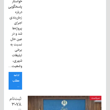
خواستار
پاسخگویی
درباره
زمان‌بندی
اجرای
پروژه‌ها
شد و در
عین حال
نسبت به
برخی
تبلیغات
شهری،
وضعیت…
ادامه
مطلب
...
ثبت‌نام
سیاست
۳۰۷۸