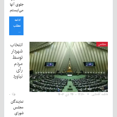
جلوی آنها
می‌ایستم.
ادامه
مطلب
...
انتخاب
مجلس
شهردار
توسط
مردم
رأی
نیاورد
فاطمه آقاملایی
۱۲:۳۰ - ۲۴ دی ۱۴۰۳
۰
نمایندگان
مجلس
شورای