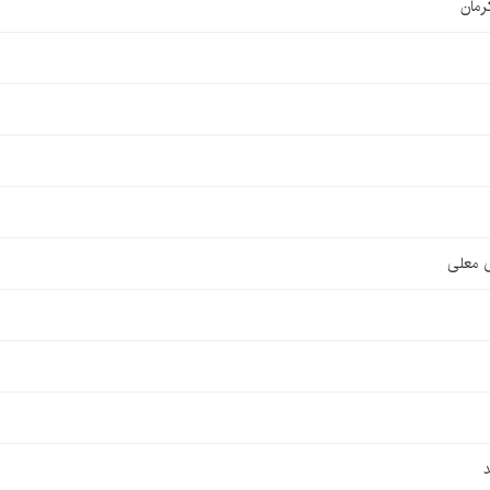
رمان
ی معلی
د