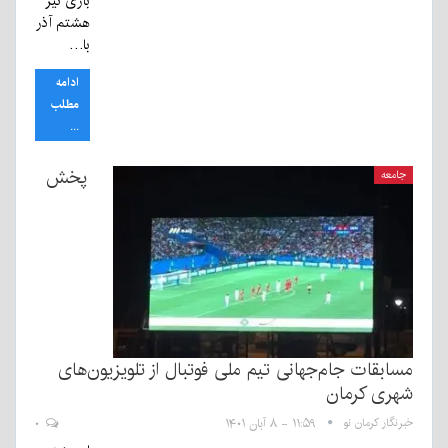
بازی نیز
هشتم آذر
با…
ادامه
مطلب
...
پخش
جامعه
مسابقات جام‌جهانی تیم ملی فوتبال از تلویزیون‌های
شهری کرمان
خبرنگار کرمان نو
۱۱:۵۹ - ۸ آبان ۱۴۰۱
۰