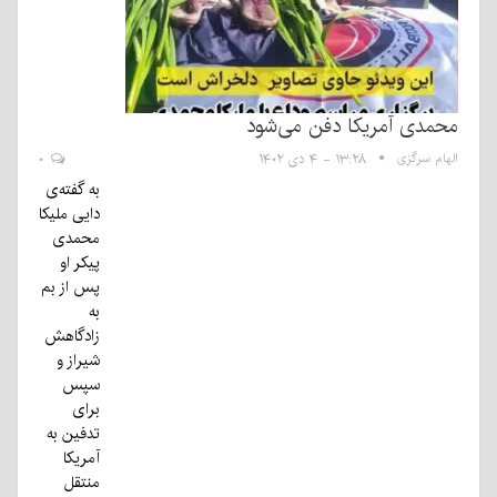
محمدی آمریکا دفن می‌شود
الهام سرگزی
۱۳:۲۸ - ۴ دی ۱۴۰۲
۰
به گفته‌ی
دایی ملیکا
محمدی
پیکر او
پس از بم
به
زادگاهش
شیراز و
سپس
برای
تدفین به
آمریکا
منتقل