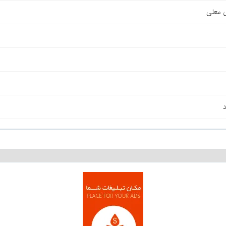
ی معلی
د