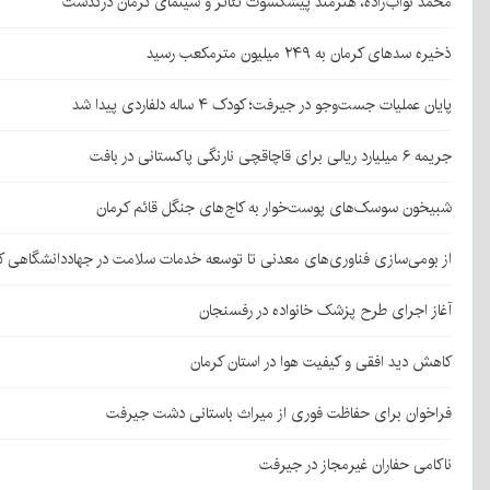
محمد نواب‌زاده، هنرمند پیشکسوت تئاتر و سینمای کرمان درگذشت
ذخیره سدهای کرمان به ۲۴۹ میلیون مترمکعب رسید
پایان عملیات جست‌وجو در جیرفت؛ کودک ۴ ساله دلفاردی پیدا شد
جریمه ۶ میلیارد ریالی برای قاچاقچی نارنگی پاکستانی در بافت
شبیخون سوسک‌های پوست‌خوار به کاج‌های جنگل قائم کرمان
از بومی‌سازی فناوری‌های معدنی تا توسعه خدمات سلامت در جهاددانشگاهی ک
آغاز اجرای طرح پزشک خانواده در رفسنجان
کاهش دید افقی و کیفیت هوا در استان کرمان
فراخوان برای حفاظت فوری از میراث باستانی دشت جیرفت
ناکامی حفاران غیرمجاز در جیرفت