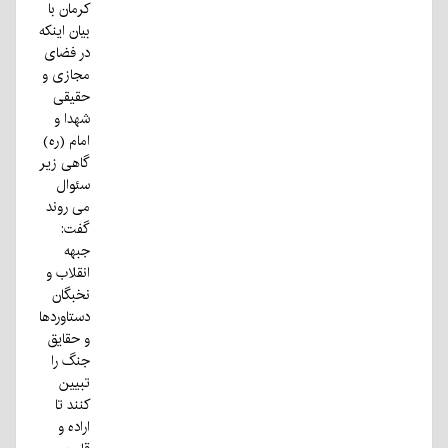
کرمان با
بیان اینکه
در فضای
مجازی و
حقیقی
شهدا و
امام (ره)
گاهی زیر
سئوال
می روند
گفت:
جبهه
انقلاب و
نخبگان
دستاوردها
و حقایق
جنگ را
تبیین
کنند تا
اراده و