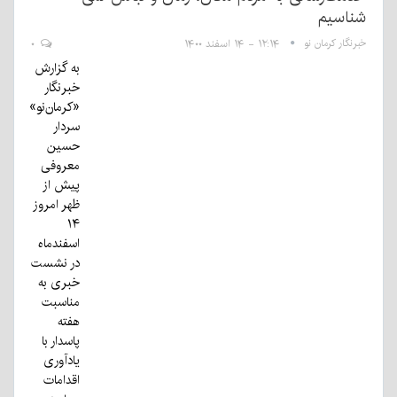
شناسیم
خبرنگار کرمان نو
۱۲:۱۴ - ۱۴ اسفند ۱۴۰۰
۰
به گزارش
خبرنگار
«کرمان‌نو»
سردار
حسین
معروفی
پیش از
ظهر امروز
۱۴
اسفندماه
در نشست
خبری به
مناسبت
هفته
پاسدار با
یادآوری
اقدامات