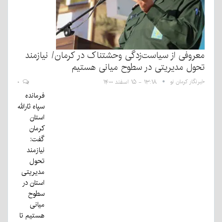
معروفی از سیاست‌زدگی وحشتناک در کرمان/ نیازمند
تحول مدیریتی در سطوح میانی هستیم
خبرنگار کرمان نو
۱۳:۱۸ - ۱۵ اسفند ۱۴۰۰
۰
فرمانده
سپاه ثارالله
استان
کرمان
گفت:
نیازمند
تحول
مدیریتی
استان در
سطوح
میانی
هستیم تا