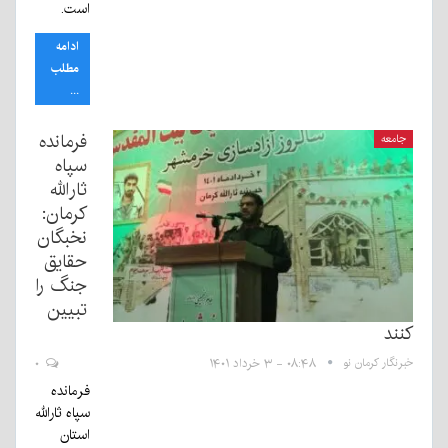
است.
ادامه
مطلب
...
فرمانده
جامعه
سپاه
ثارالله
کرمان:
نخبگان
حقایق
جنگ را
تبیین
کنند
خبرنگار کرمان نو
۰۸:۴۸ - ۳ خرداد ۱۴۰۱
۰
فرمانده
سپاه ثارالله
استان