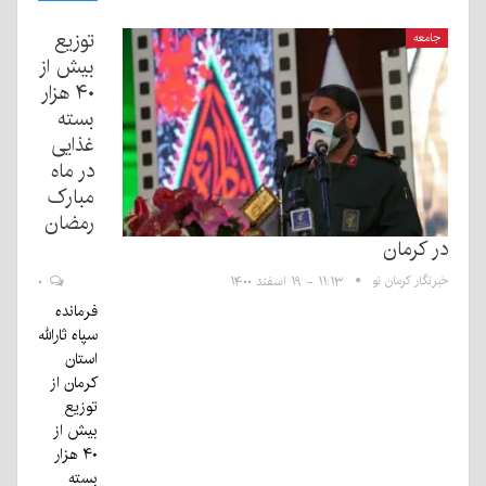
توزیع
جامعه
بیش از
۴۰ هزار
بسته
غذایی
در ماه
مبارک
رمضان
در کرمان
خبرنگار کرمان نو
۱۱:۱۳ - ۱۹ اسفند ۱۴۰۰
۰
فرمانده
سپاه ثارالله
استان
کرمان از
توزیع
بیش از
۴۰ هزار
بسته