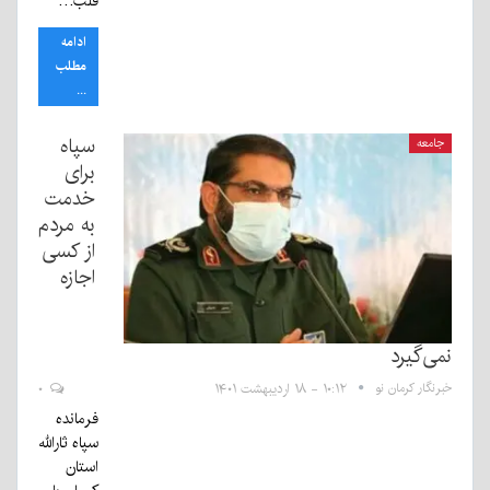
قلب…
ادامه
مطلب
...
سپاه
جامعه
برای
خدمت
به مردم
از کسی
اجازه
نمی‌گیرد
خبرنگار کرمان نو
۱۰:۱۲ - ۱۸ اردیبهشت ۱۴۰۱
۰
فرمانده
سپاه ثارالله
استان