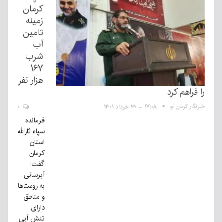
کرمان
زمینه
تامین
آب
شرب
۱۶۷
هزار نفر
را فراهم کرد
خبرنگار کرمان نو
۱۷:۰۸ - ۳۰ خرداد ۱۴۰۱
۰
فرمانده
سپاه ثارالله
استان
کرمان
گفت:
آبرسانی
به روستاها
و مناطق
دارای
تنش آبی