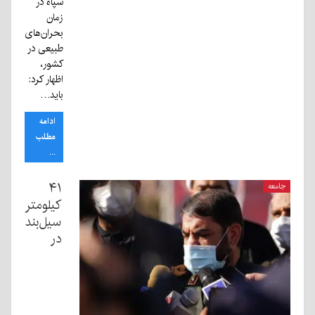
سپاه در
زمان
بحران‌های
طبیعی در
کشور،
اظهار کرد:
باید…
ادامه
مطلب
...
۴۱
جامعه
کیلومتر
سیل‌بند
در