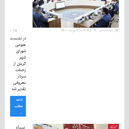
کوثر نمک‌شناس
۰۹:۴۲ - ۳ مرداد ۱۴۰۱
۰
در نشست
عمومی
شورای
شهر
کرمان از
زحمات
سردار
معروفی
تقدیر شد
ادامه
مطلب
...
سپاه
انرژی