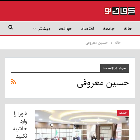
خانه
جامعه
اقتصاد
حوادث
بیشتر
خانه
حسین معروفی
مرور برچسب
حسین معروفی
شورا را
جامعه
وارد
حاشیه
نکنید