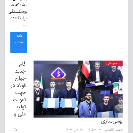
باشد که به
ورشکستگی
تولیدکننده،
…
ادامه
مطلب
...
گام
اطلاع‌رسانی
جدید
جهان
فولاد در
جهت
تقویت
تولید
ملی و
بومی‌سازی
فاطمه آقاملایی
۰۹:۵۳ - ۲۲ دی ۱۴۰۳
۰