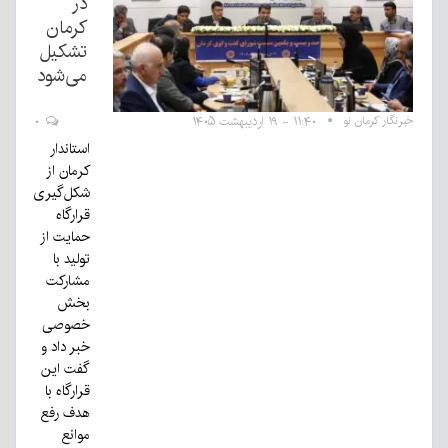
در
کرمان
تشکیل
می‌شود
خبرنگار کرمان نو
۱۱:۴۰ - ۱۹ اردیبهشت ۱۴۰۵
۰
استاندار
کرمان از
شکل‌گیری
قرارگاه
حمایت از
تولید با
مشارکت
بخش
خصوصی
خبر داد و
گفت این
قرارگاه با
هدف رفع
موانع