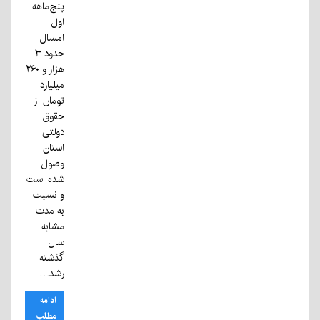
پنج‌ماهه
اول
امسال
حدود ۳
هزار و ۲۶۰
میلیارد
تومان از
حقوق
دولتی
استان
وصول
شده است
و نسبت
به مدت
مشابه
سال
گذشته
رشد…
ادامه
مطلب