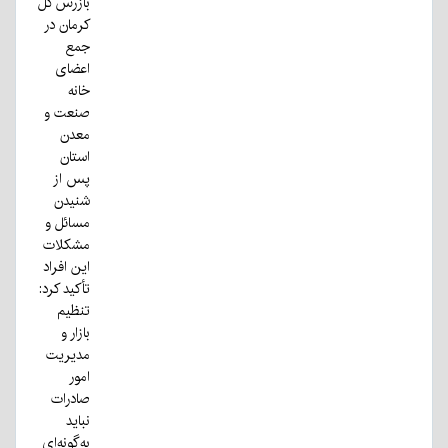
بازرس کل
کرمان در
جمع
اعضای
خانه
صنعت و
معدن
استان
پس از
شنیدن
مسائل و
مشکلات
این افراد
تأکید کرد:
تنظیم
بازار و
مدیریت
امور
صادرات
نباید
به‌گونه‌ای