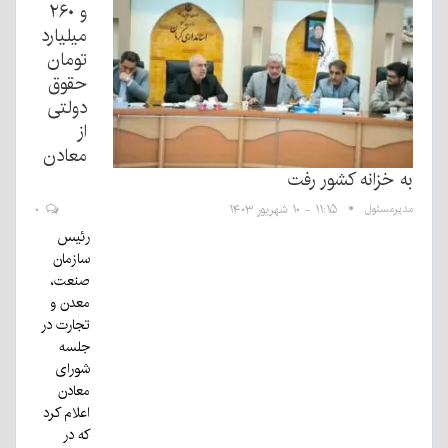
و ۲۶۰
میلیارد
تومان
حقوق
دولتی
از
معادن
به خزانه کشور رفت
مدیرمسئول
۱۱:۱۵ - ۱۰ شهریور ۱۴۰۳
۰
رئیس
سازمان
صنعت،
معدن و
تجارت در
جلسه
شورای
معادن
اعلام کرد
که در