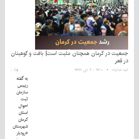
جمعیت در کرمان همچنان مثبت است| بافت و کوهبنان
در قعر
الهه شبانزاده
۱۳:۰۰ - ۲ دی ۱۳۹۹
۰
به گفته
رییس
سازمان
ثبت
احوال
استان
کرمان
شهرستان
«رودبار