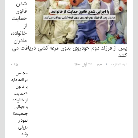
شدن
قانون
حمایت
از
خانواده،
مادران
پس از فرزند دوم خودروی بدون قرعه کشی دریافت می
کنند
الهه شبانزاده
۱۰:۰۰ - ۱۳ آبان ۱۴۰۰
۰
مجلس
برنامه دارد
با قانون
«حمایت
از خانواده
و جوانی
جمعیت»
نمودار
نزولی
رشد