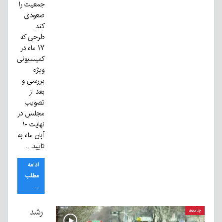
جمعیت را
صعودی
کند.
طرحی که
۱۷ ماه در
کمیسیونی
ویژه
بررسی و
بعد از
تصویب
مجلس در
نهایت ۱۰
آبان ماه به
تایید…
ادامه
مطلب
...
رشد
جامعه