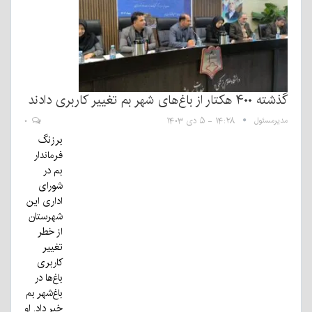
گذشته ۴۰۰ هکتار از باغ‌های شهر بم تغییر کاربری دادند
مدیرمسئول
۱۴:۲۸ - ۵ دی ۱۴۰۳
۰
برزنگ
فرماندار
بم در
شورای
اداری این
شهرستان
از خطر
تغییر
کاربری
باغ‌ها در
باغ‌شهر بم
خبر داد. او