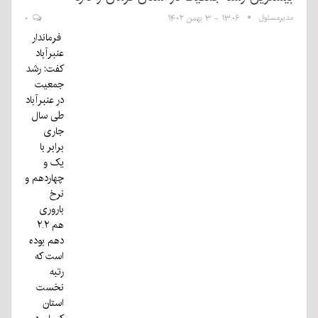
مدیرمسئول
۱۳:۰۶ - ۳ بهمن ۱۴۰۲
۰
فرماندار
عنبرآباد
کفت: رشد
جمعیت
در عنبرآباد
طی سال
جاری
برابر با
یک و
چهاردهم و
نرخ
باروری
هم ۲.۲
دهم بوده
است که
رتبه
نخست
استان