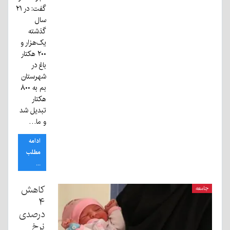
گفت: در ۲۱
سال
گذشته
یک‌هزار و
۲۰۰ هکتار
باغ در
شهرستان
بم به ۸۰۰
هکتار
تبدیل شد
و ما…
ادامه
مطلب
...
کاهش
جامعه
۴
درصدی
نرخ