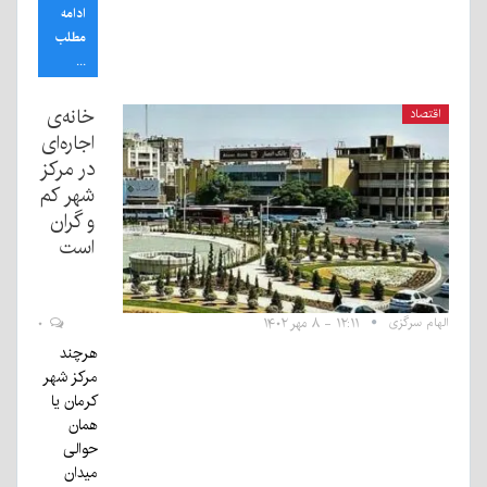
ادامه
مطلب
...
خانه‌ی
اقتصاد
اجاره‌ای
در مرکز
شهر کم
و گران
است
الهام سرگزی
۱۲:۱۱ - ۸ مهر ۱۴۰۲
۰
هرچند
مرکز شهر
کرمان یا
همان
حوالی
میدان