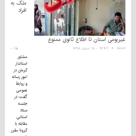
ملک به
افراد
غیربومی استان تا اطلاع ثانوی ممنوع
Javid
۱۳:۴۲ - ۱۸ اسفند ۱۳۹۸
۰
مشاور
استاندار
کرمان در
امور رسانه
و روابط
عمومی
گفت: در
جلسه
ستاد
استانی
مقابله با
کرونا مقرر