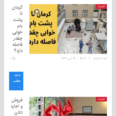
کرمان
اقتصاد
تا
پشت
بام
خوابی
چقدر
فاصله
دارد؟
الهه شبانزاده
۱۵:۰۶ - ۲۹ تیر ۱۳۹۹
۰
ادامه
مطلب
...
فروش
اقتصاد
و اجاره
دادن