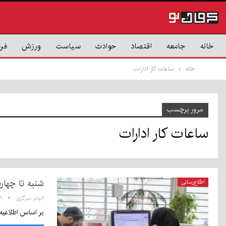
خانه
جامعه
اقتصاد
حوادث
سیاست
ورزش
فر
خانه
ساعات کار ادارات
مرور برچسب
ساعات کار ادارات
شنبه تا چهارشنبه ۷ تا ۱۴:۳۰، پنج‌شن
اطلاع‌رسانی
الهام سرگزی
۲:۲۱
بر اساس اطلاعیه روابط عم