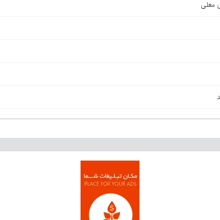
ی معلی
د