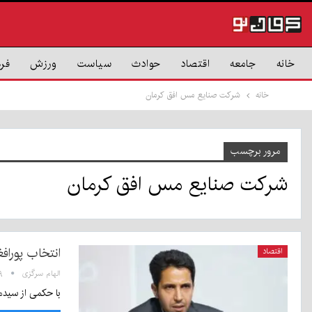
خانه
جامعه
اقتصاد
حوادث
سیاست
ورزش
فر
خانه
شرکت صنایع مس افق کرمان
مرور برچسب
شرکت صنایع مس افق کرمان
انتخاب پورا
اقتصاد
الهام سرگزی
۰:۲۹
با حکمی از سید