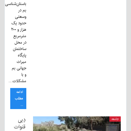
باستان‌شناسی
بم در
وسعتی
حدود یک
هزار و ۲۰۰
متر‌مربع
در محل
ساختمان
پایگاه
میراث
جهانی بم
و با
مشکلات…
ادامه
مطلب
...
دِبی
جامعه
قنوات