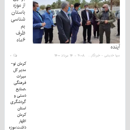
از موزه
باستان
شناسی
بم
ظرف
۶ماه
آینده
سها خدیشی - خبرنگار
۲۰:۰۸ - ۱۴ مرداد ۱۴۰۰
۰
کرمان نو-
مدیر کل
میراث
فرهنگی
،صنایع
دستی و
گردشگری
استان
کرمان
اظهار
داشت:موزه