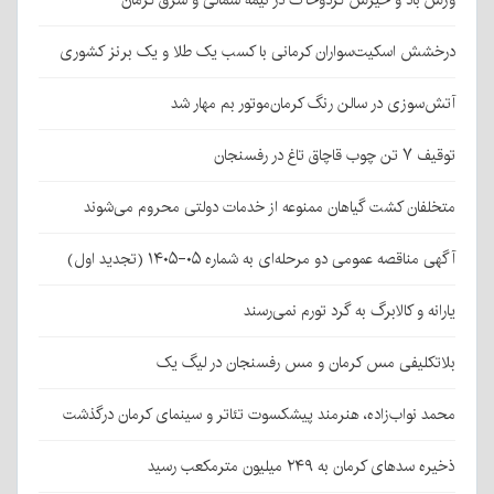
وزش باد و خیزش گردوخاک در نیمه شمالی و شرق کرمان
درخشش اسکیت‌سواران کرمانی با کسب یک طلا و یک برنز کشوری
آتش‌سوزی در سالن رنگ کرمان‌موتور بم مهار شد
توقیف ۷ تن چوب قاچاق تاغ در رفسنجان
متخلفان کشت گیاهان ممنوعه از خدمات دولتی محروم می‌شوند
آگهی مناقصه عمومی دو مرحله‌ای به شماره ۰۵-۱۴۰۵ (تجدید اول)
یارانه و کالابرگ به گرد تورم نمی‌رسند
بلاتکلیفی مس کرمان و مس رفسنجان در لیگ یک
محمد نواب‌زاده، هنرمند پیشکسوت تئاتر و سینمای کرمان درگذشت
ذخیره سدهای کرمان به ۲۴۹ میلیون مترمکعب رسید