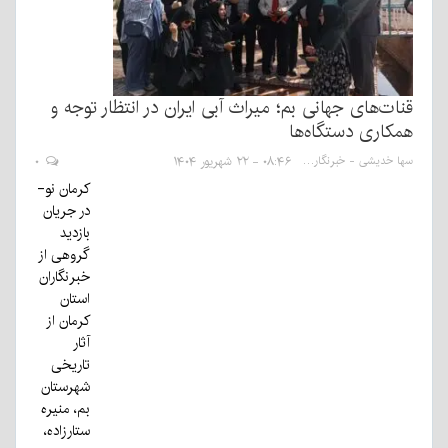
قنات‌های جهانی بم؛ میراث آبی ایران در انتظار توجه و
همکاری دستگاه‌ها
سها خدیشی - خبرنگار
۰۸:۴۶ - ۲۲ شهریور ۱۴۰۴
۰
کرمان نو-
در جریان
بازدید
گروهی از
خبرنگاران
استان
کرمان از
آثار
تاریخی
شهرستان
بم، منیره
ستارزاده،