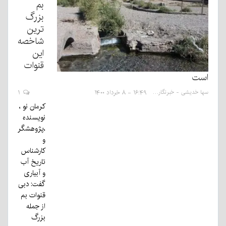
بم
بزرگ
ترین
شاخصه
این
قنوات
است
سها خدیشی - خبرنگار
۱۶:۴۹ - ۸ خرداد ۱۴۰۰
۱
کرمان نو ،
نویسنده
،پژوهشگر
و
کارشناس
تاریخ آب
و آبیاری
گفت: دبی
قنوات بم
از جمله
بزرگ