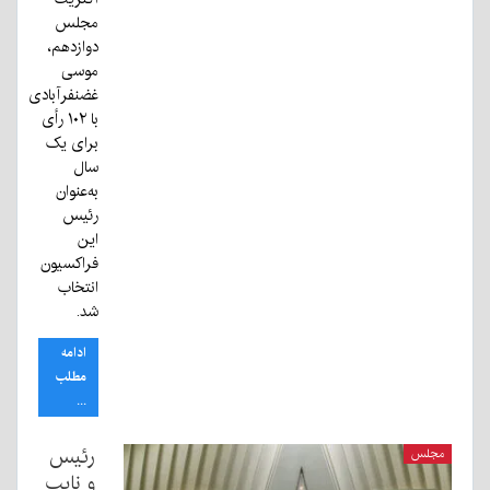
مجلس
دوازدهم،
موسی
غضنفرآبادی
با ۱۰۲ رأی
برای یک
سال
به‌عنوان
رئیس
این
فراکسیون
انتخاب
شد.
ادامه
مطلب
...
رئیس
مجلس
و نایب