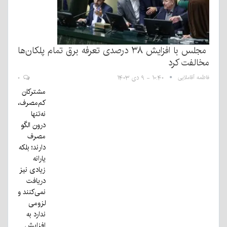
مجلس با افزایش ۳۸ درصدی تعرفه برق تمام پلکان‌ها
مخالفت کرد
فاطمه آقاملایی
۱۰:۴۰ - ۹ دی ۱۴۰۳
۰
مشترکان
کم‌مصرف،
نه‌تنها
درون الگو
مصرف
دارند؛ بلکه
یارانه
زیادی نیز
دریافت
نمی‌کنند و
لزومی
ندارد به
افزایش