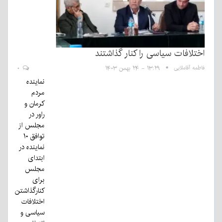
اختلافات سیاسی را کنار گذاشتند
فاطمه آقاملایی
۱۳:۲۹ - ۲۴ بهمن ۱۴۰۳
۰
نماینده
مردم
کرمان و
راور در
مجلس از
توافق ۱۰
نماینده در
ابتدای
مجلس
برای
کنارگذاشتن
اختلافات
سیاسی و