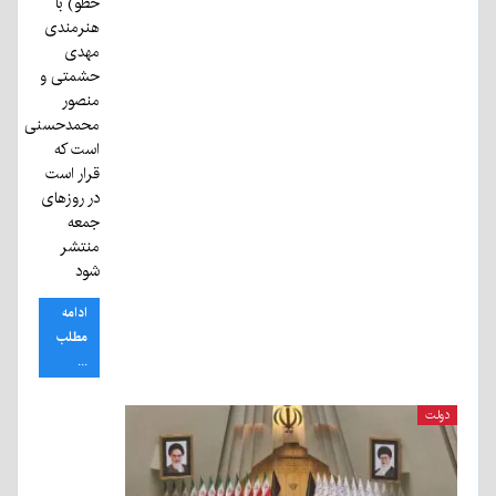
خطو) با
هنرمندی
مهدی
حشمتی و
منصور
محمدحسنی
است که
قرار است
در روزهای
جمعه
منتشر
شود
ادامه
مطلب
...
دولت