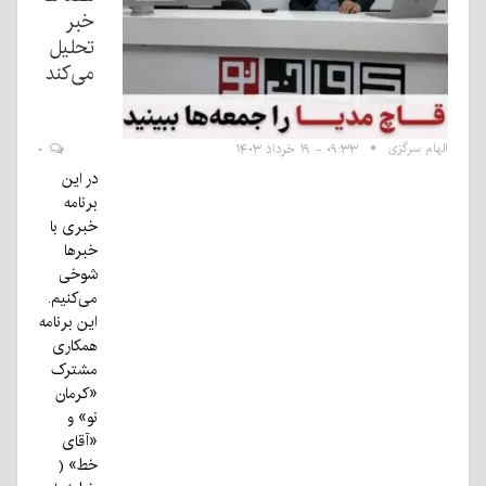
خبر
تحلیل
می‌کند
الهام سرگزی
۰۹:۳۳ - ۱۹ خرداد ۱۴۰۳
۰
در این
برنامه
خبری با
خبرها
شوخی‌
می‌کنیم.
این برنامه
همکاری
مشترک
«کرمان
نو» و
«آقای
خط» (