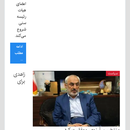
اعضای
هیات
رئیسه
سنی
شروع
می‌کند.
ادامه
مطلب
...
زاهدی
سیاست
برای
منتخبین آرزوی موفقیت کرد