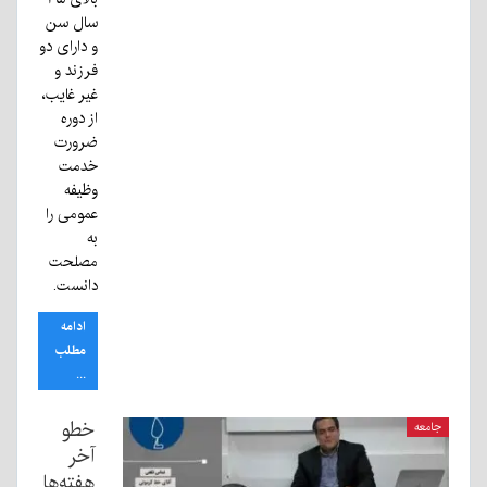
سال سن
و دارای دو
فرزند و
غیر غایب،
از دوره
ضرورت
خدمت
وظیفه
عمومی را
به
مصلحت
دانست.
ادامه
مطلب
...
خطو
جامعه
آخر
هفته‌ها