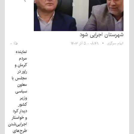
شهرستان اجرایی شود
الهام سرگزی
۰۸:۴۹ - ۵ آذر ۱۴۰۳
۰
نماینده
مردم
کرمان و
راور در
مجلس با
معاون
سیاسی
وزیر
کشور
دیدار کرد
و خواستار
اجرایی‌شدن
طرح‌های