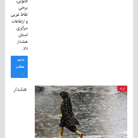
جنوبی،
برخی
نقاط غربی
و ارتفاعات
مرکزی
استان
هشدار
داد.
ادامه
مطلب
...
هشدار
ترند