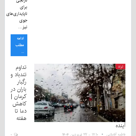
نارنجی
برای
ناپایداری‌های
جوی
نیز…
ادامه
مطلب
...
تداوم
ترند
تندباد و
رگبار
باران در
کرمان |
کاهش
دما تا
هفته
آینده
فاطمه آقاملایی
۱۲:۱۰ - ۲۷ فروردین ۱۴۰۴
۰