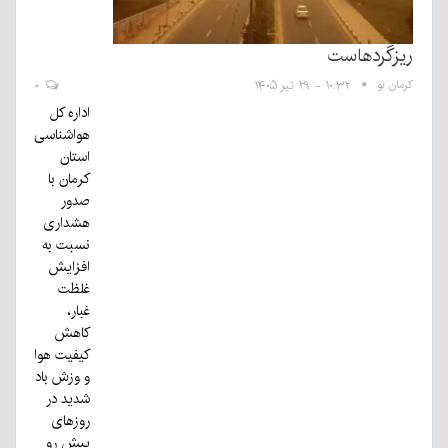
ریزگردهاست
کرمان نو
۱۰:۳۲ - ۲۹ تیر ۱۴۰۵
۰
اداره کل
هواشناسی
استان
کرمان با
صدور
هشداری
نسبت به
افزایش
غلظت
غبار،
کاهش
کیفیت هوا
و وزش باد
شدید در
روزهای
پیش رو