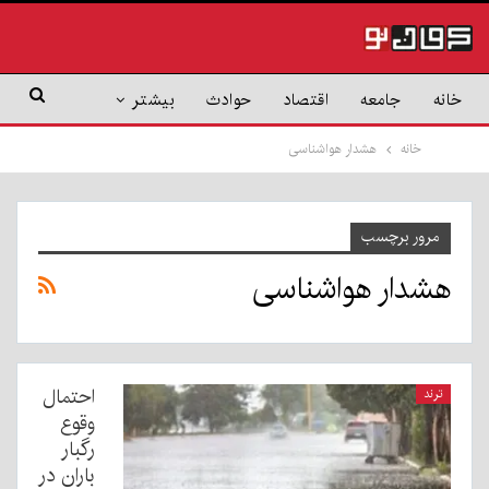
خانه
جامعه
اقتصاد
حوادث
بیشتر
خانه
هشدار هواشناسی
مرور برچسب
هشدار هواشناسی
احتمال
ترند
وقوع
رگبار
باران در