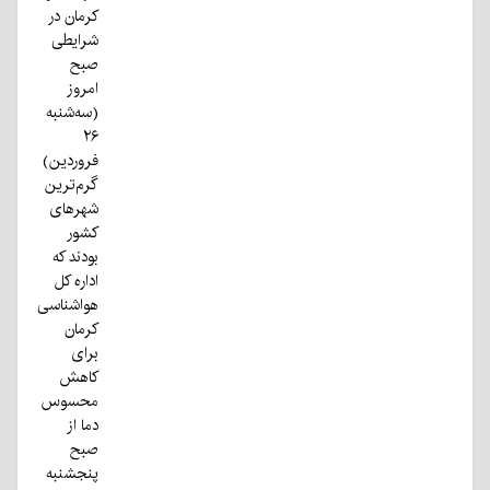
کرمان در
شرایطی
صبح
امروز
(سه‌شنبه
۲۶
فروردین)
گرم‌ترین
شهرهای
کشور
بودند که
اداره کل
هواشناسی
کرمان
برای
کاهش
محسوس
دما از
صبح
پنجشنبه