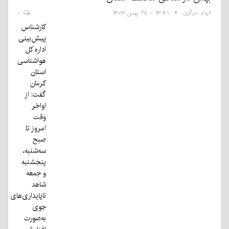
الهام سرگزی
۱۳:۴۱ - ۲۸ بهمن ۱۴۰۳
۰
کارشناس
پیش‌بینی
اداره کل
هواشناسی
استان
کرمان
گفت: از
اواخر
وقت
امروز تا
صبح
سه‌شنبه،
پنجشنبه
و جمعه
شاهد
ناپایداری‌های
جوی
به‌صورت