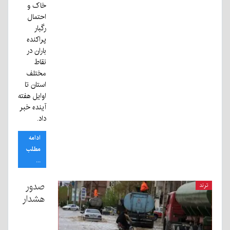
خاک و
احتمال
رگبار
پراکنده
باران در
نقاط
مختلف
استان تا
اوایل هفته
آینده خبر
داد.
ادامه
مطلب
...
صدور
ترند
هشدار