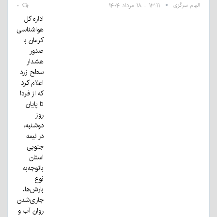
الهام سرگزی
۱۳:۱۱ - ۱۸ مرداد ۱۴۰۴
۰
اداره کل
هواشناسی
کرمان با
صدور
هشدار
سطح زرد
اعلام کرد
که از فردا
تا پایان
روز
دوشنبه،
در نیمه
جنوبی
استان
باتوجه‌به
نوع
بارش‌ها،
جاری‌شدن
روان آب و