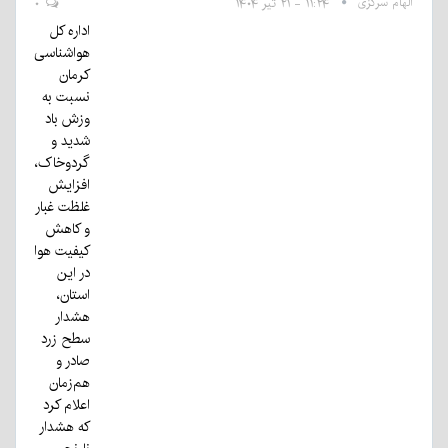
الهام سرگزی
۱۱:۲۴ - ۲۱ تیر ۱۴۰۴
۰
اداره کل
هواشناسی
کرمان
نسبت به
وزش باد
شدید و
گردوخاک،
افزایش
غلظت غبار
و کاهش
کیفیت هوا
در این
استان،
هشدار
سطح زرد
صادر و
هم‌زمان
اعلام کرد
که هشدار