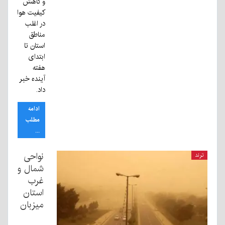
و کاهش
کیفیت هوا
در اغلب
مناطق
استان تا
ابتدای
هفته
آینده خبر
داد.
ادامه
مطلب
...
نواحی
ترند
شمال و
غرب
استان
میزبان