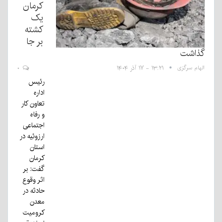
کرمان
یک
کشته
بر جا
گذاشت
الهام سرگزی
۱۳:۲۱ - ۱۷ آذر ۱۴۰۴
۰
رئیس
اداره
تعاون کار
و رفاه
اجتماعی
ارزوئیه در
استان
کرمان
گفت: بر
اثر وقوع
حادثه در
معدن
کرومیت