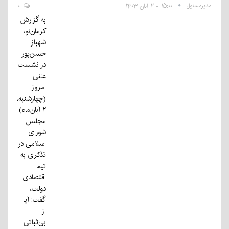
مدیرمسئول
۱۵:۰۰ - ۲ آبان ۱۴۰۳
۰
به گزارش
کرمان‌نو،
شهباز
حسن‌پور
در نشست
علنی
امروز
(چهارشنبه،
۲ آبان‌ماه)
مجلس
شورای
اسلامی در
تذکری به
تیم
اقتصادی
دولت،
گفت: آیا
از
بی‌ثباتی