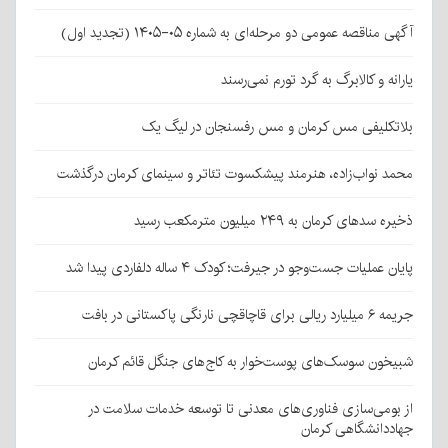
آگهی مناقصه عمومی دو مرحله‌ای به شماره ۰۵-۱۴۰۵ (تجدید اول)
یارانه و کالابرگ به گرد تورم نمی‌رسند
بلاتکلیفی مس کرمان و مس رفسنجان در لیگ یک
محمد نواب‌زاده، هنرمند پیشکسوت تئاتر و سینمای کرمان درگذشت
ذخیره سدهای کرمان به ۲۴۹ میلیون مترمکعب رسید
پایان عملیات جست‌وجو در جیرفت؛ کودک ۴ ساله دلفاردی پیدا شد
جریمه ۶ میلیارد ریالی برای قاچاقچی نارنگی پاکستانی در بافت
شبیخون سوسک‌های پوست‌خوار به کاج‌های جنگل قائم کرمان
از بومی‌سازی فناوری‌های معدنی تا توسعه خدمات سلامت در
جهاددانشگاهی کرمان