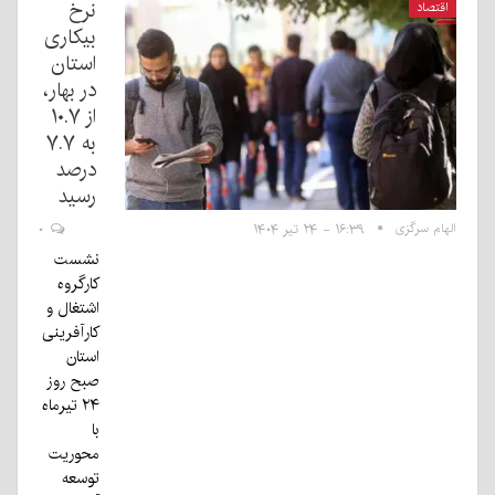
نرخ
اقتصاد
بیکاری
استان
در بهار،
از ۱۰.۷
به ۷.۷
درصد
رسید
الهام سرگزی
۱۶:۳۹ - ۲۴ تیر ۱۴۰۴
۰
نشست
کارگروه
اشتغال و
کارآفرینی
استان
صبح روز
۲۴ تیرماه
با
محوریت
توسعه