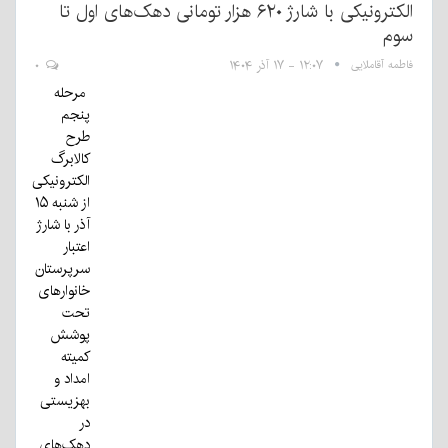
الکترونیکی با شارژ ۶۲۰ هزار تومانی دهک‌های اول تا
سوم
فاطمه آقاملایی
۱۲:۰۷ - ۱۷ آذر ۱۴۰۴
۰
مرحله
پنجم
طرح
کالابرگ
الکترونیکی
از شنبه ۱۵
آذر با شارژ
اعتبار
سرپرستان
خانوارهای
تحت
پوشش
کمیته
امداد و
بهزیستی
در
دهک‌های