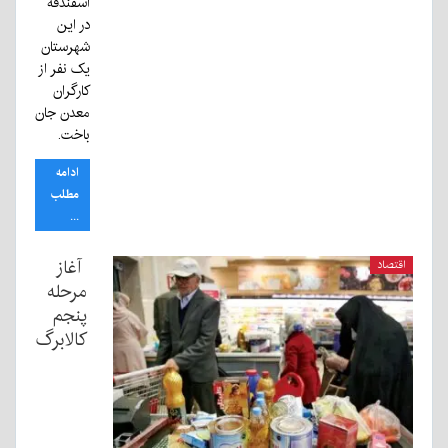
اسفندقه
در این
شهرستان
یک نفر از
کارگران
معدن جان
باخت.
ادامه
مطلب
...
آغاز
اقتصاد
مرحله
پنجم
کالابرگ