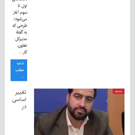
اول تا
سوم آغاز
می‌شود؛
طرحی که
به گفتهٔ
مدیرکل
تعاون،
کار…
ادامه
مطلب
...
تغییر
جامعه
اساسی
در