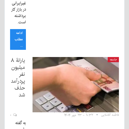
غیرایرانی
در بازار کار
برداشته
است.
ادامه
مطلب
...
یارانۀ ۸
جامعه
میلیون
نفر
پردرآمد
حذف
شد
فاطمه آقاملایی
۱۰:۳۲ - ۲۳ مهر ۱۴۰۴
۰
به گفته