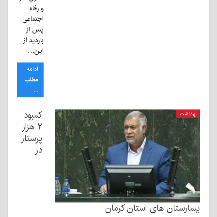
و رفاه
اجتماعی
پس از
بازدید از
این…
ادامه
مطلب
...
کمبود
بهداشت
۲ هزار
پرستار
در
بیمارستان های استان کرمان