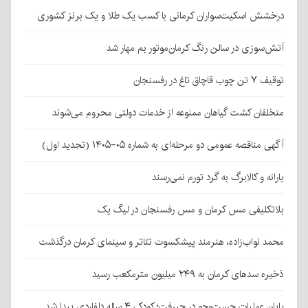
درخشش اسکیت‌سواران کرمانی با کسب یک طلا و یک برنز کشوری
آتش‌سوزی در سالن رنگ کرمان‌موتور بم مهار شد
توقیف ۷ تن چوب قاچاق تاغ در رفسنجان
متخلفان کشت گیاهان ممنوعه از خدمات دولتی محروم می‌شوند
آگهی مناقصه عمومی دو مرحله‌ای به شماره ۰۵-۱۴۰۵ (تجدید اول)
یارانه و کالابرگ به گرد تورم نمی‌رسند
بلاتکلیفی مس کرمان و مس رفسنجان در لیگ یک
محمد نواب‌زاده، هنرمند پیشکسوت تئاتر و سینمای کرمان درگذشت
ذخیره سدهای کرمان به ۲۴۹ میلیون مترمکعب رسید
پایان عملیات جست‌وجو در جیرفت؛ کودک ۴ ساله دلفاردی پیدا شد