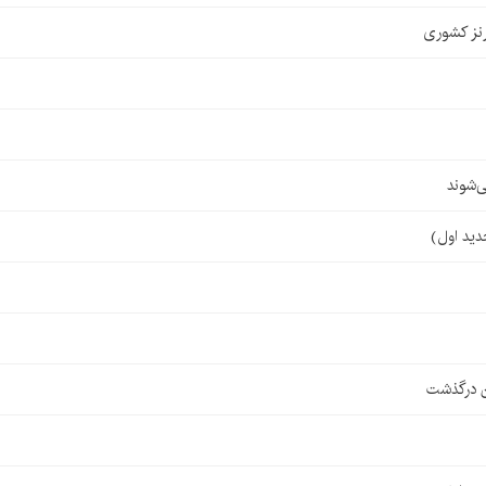
نز کشوری
‌شوند
ن درگذشت