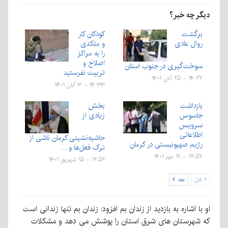
دیگر چه خبر؟
برگشت
کودکان کار
روال عادی
و متکدی
را به مراکز
اصلاح و
سوخت‌گیری در جنوب استان
تربیت نفرستید
۱۴:۲۷ - ۲۵ آبان ۱۴۰۱
۱۴:۳۳ - ۳ آبان ۱۴۰۱
بازداشت
بخش
جاسوس
زیادی از
سرویس
اطلاعاتی
حاشیه‌نشینی کرمان ناشی از
رژیم صهیونیستی در کرمان ‌
ترک فعل‌ها و…
۱۷:۵۷ - ۱۹ مهر ۱۴۰۱
۱۲:۵۲ - ۱۵ شهریور ۱۴۰۱
قبل
بعد
او با اشاره به بازدید از زندان بم افزود: زندان بم تنها زندانی است
که شهرستان های شرق استان را پوشش می دهد و مشکلات