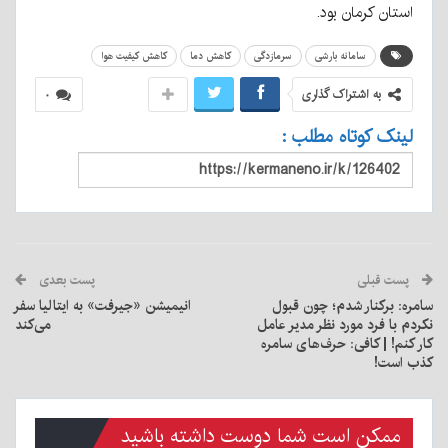
استان کرمان بود.
سامانه بارشی
سرمازدگی
کاهش دما
کاهش کیفیت هوا
به اشتراک گذاری
۰
لینک کوتاه مطلب :
پست قبلی
پست بعدی
سامره: برکنار شدم؛ چون قبول
انیمیشن «جیرفت» به ایتالیا سفر
نکردم با فرد مورد نظر مدیر عامل
می‌کند
کار کنم! | کافی: حرف‌های سامره
کذب است!
ممکن است شما دوست داشته باشید