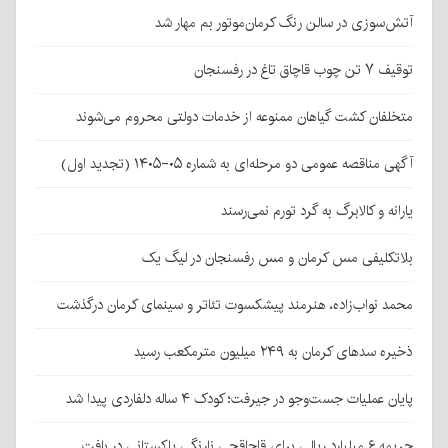
آتش‌سوزی در سالن رنگ کرمان‌موتور بم مهار شد
توقیف ۷ تن چوب قاچاق تاغ در رفسنجان
متخلفان کشت گیاهان ممنوعه از خدمات دولتی محروم می‌شوند
آگهی مناقصه عمومی دو مرحله‌ای به شماره ۰۵-۱۴۰۵ (تجدید اول)
یارانه و کالابرگ به گرد تورم نمی‌رسند
بلاتکلیفی مس کرمان و مس رفسنجان در لیگ یک
محمد نواب‌زاده، هنرمند پیشکسوت تئاتر و سینمای کرمان درگذشت
ذخیره سدهای کرمان به ۲۴۹ میلیون مترمکعب رسید
پایان عملیات جست‌وجو در جیرفت؛ کودک ۴ ساله دلفاردی پیدا شد
جریمه ۶ میلیارد ریالی برای قاچاقچی نارنگی پاکستانی در بافت