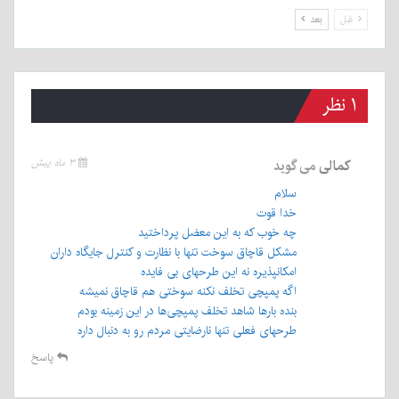
قبل
بعد
۱ نظر
کمالی
می گوید
۳ ماه پیش
سلام
خدا قوت
چه خوب که به این معضل پرداختید
مشکل قاچاق سوخت تنها با نظارت و کنترل جایگاه داران
امکانپذیره نه این طرحهای بی فایده
اگه پمپچی تخلف نکنه سوختی هم قاچاق نمیشه
بنده بارها شاهد تخلف پمپچی‌ها در این زمینه بودم
طرحهای فعلی تنها نارضایتی مردم رو به دنبال داره
پاسخ