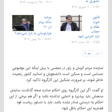
کشوری به…
۱۲:۰۹ - ۲۵ اردیبهشت ۱۴۰۴
۱۰:۵۳ - ۱۱ شهریور ۱۴۰۴
قانون
عرضه
حوزه
سکه، پیام
عفاف و
ارز ۱۰۰
حجاب
هزارتومانی به بازار نمی‌دهد؟
باید اجرایی شود
۱۵:۴۹ - ۲۸ بهمن ۱۴۰۳
۱۲:۵۵ - ۱۵ اسفند ۱۴۰۳
قبل
بعد
نماینده مردم کرمان و راور در مجلس با بیان اینکه این موضوعی
حساس است و ممکن است دانشجویان و اساتید کشور رنجیده
خاطر شوند، بر ضرورت نشکیل این کارگروه تاکید کرد.
او گفت: اگر این کارگروه روی احکام صادره صحه گذاشت، سازمان
سنجش باید بپذیرد و ادعایی نداشته باشد و اگر هم برخی از این
احکام به درستی صادر نشده باشد، باید با دستور ریاست قوه
قضاییه این احکام باطل شود.