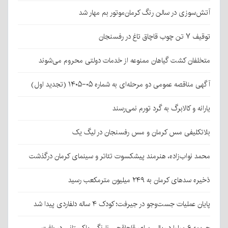
آتش‌سوزی در سالن رنگ کرمان‌موتور بم مهار شد
توقیف ۷ تن چوب قاچاق تاغ در رفسنجان
متخلفان کشت گیاهان ممنوعه از خدمات دولتی محروم می‌شوند
آگهی مناقصه عمومی دو مرحله‌ای به شماره ۰۵-۱۴۰۵ (تجدید اول)
یارانه و کالابرگ به گرد تورم نمی‌رسند
بلاتکلیفی مس کرمان و مس رفسنجان در لیگ یک
محمد نواب‌زاده، هنرمند پیشکسوت تئاتر و سینمای کرمان درگذشت
ذخیره سدهای کرمان به ۲۴۹ میلیون مترمکعب رسید
پایان عملیات جست‌وجو در جیرفت؛ کودک ۴ ساله دلفاردی پیدا شد
جریمه ۶ میلیارد ریالی برای قاچاقچی نارنگی پاکستانی در بافت