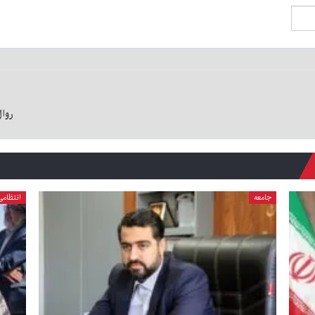
روا
جامعه
انتظامی