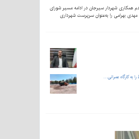
خ ۱۴۰۴٫۰۲٫۰۱ شهرداری سیرجان مبنی بر درخواست عدم همکاری شهردار سیرجان در ادامه مسیر شورای
ا پاره‌ای از مشکلات شخصی بیان کرده بود، شورای اسلامی شهر سیرجان امروز (یکشنبه ۷ اردیبهشت) با ۷ رأی، مهدی بهرامی را به‌عنوان سرپرست شهرداری
را به کارگاه عمرانی…