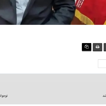
ند
نوجوان