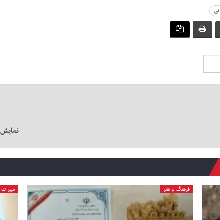
نی
نمایش «
فرهنگ و هنر
میراث 