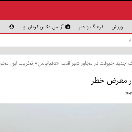
ورزش
فرهنگ و هنر
آژانس عکس کرمان نو
طر
 جدید جیرفت در مجاور شهر قدیم «دقیانوس» تخریب این محوطه ب
در معرض خطر