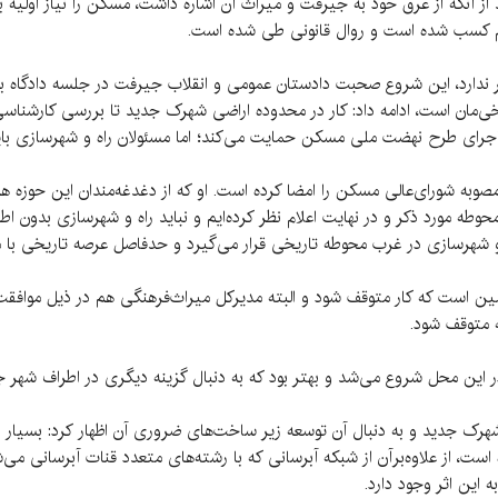
 از آنکه از عرق خود به جیرفت و میراث آن اشاره داشت، مسکن را نیاز اولیه 
زم کسب شده است و روال قانونی طی شده است.
 ندارد، این شروع صحبت دادستان عمومی و انقلاب جیرفت در جلسه دادگاه بو
تاریخی‌مان است، ادامه داد: کار در محدوده اراضی شهرک جدید تا بررسی کارشن
 اجرای طرح نهضت ملی مسکن حمایت می‌کند؛ اما مسئولان راه و شهرسازی بای
وبه شورای‌عالی مسکن را امضا کرده است. او که از دغدغه‌مندان این حوزه ه
ه مورد ذکر و در نهایت اعلام نظر کرده‌ایم و نباید راه و شهرسازی بدون اطل
 و شهرسازی در غرب محوطه تاریخی قرار می‌گیرد و حدفاصل عرصه تاریخی با م
ن است که کار متوقف شود و البته مدیرکل میراث‌فرهنگی هم در ذیل موافقت‌ن
ه متوقف شود.
ر در این محل شروع می‌شد و بهتر بود که به دنبال گزینه دیگری در اطراف 
ی شهرک جدید و به دنبال آن توسعه زیر ساخت‌های ضروری آن اظهار کرد: بسیار
ده است، از علاوه‌برآن از شبکه آبرسانی که با رشته‌های متعدد قنات آبرسان
این اثر وجود دارد.